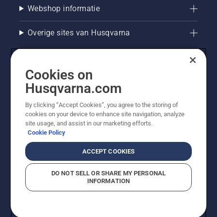
Webshop informatie
Overige sites van Husqvarna
Cookies on
Husqvarna.com
By clicking “Accept Cookies”, you agree to the storing of
cookies on your device to enhance site navigation, analyze
site usage, and assist in our marketing efforts.
Cookie Policy
© Husqvarna AB (publ). Alle rechten voorbehouden. De
getoonde prijzen zijn consumentenadviesprijzen. Alle
ACCEPT COOKIES
vermelde prijzen zijn adviesverkoopprijzen (incl. BTW),
tenzij het product beschikbaar is voor directe aankoop.
DO NOT SELL OR SHARE MY PERSONAL
Cookiebeleid
Gebruiksvoorwaarden
Privacyverklaring
INFORMATION
Bedrijfsgegevens
Report Suspected Violations