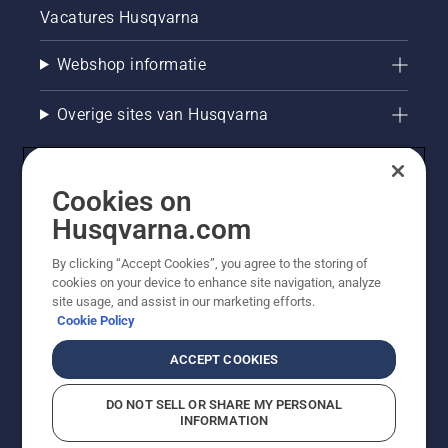
Vacatures Husqvarna
Webshop informatie
Overige sites van Husqvarna
Cookies on
Husqvarna.com
By clicking “Accept Cookies”, you agree to the storing of
cookies on your device to enhance site navigation, analyze
site usage, and assist in our marketing efforts.
Cookie Policy
© Husqvarna AB (publ). Alle rechten voorbehouden. De
getoonde prijzen zijn consumentenadviesprijzen. Alle
ACCEPT COOKIES
vermelde prijzen zijn adviesverkoopprijzen (incl. BTW),
tenzij het product beschikbaar is voor directe aankoop.
DO NOT SELL OR SHARE MY PERSONAL
Cookiebeleid
Gebruiksvoorwaarden
Privacyverklaring
INFORMATION
Bedrijfsgegevens
Report Suspected Violations