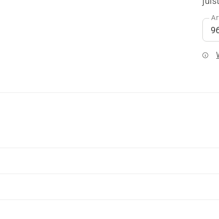
juis
Ar