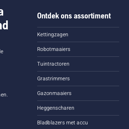
a
Ontdek ons assortiment
nd
Kettingzagen
Robotmaaiers
le
Tuintractoren
Grastrimmers
Gazonmaaiers
men.
Heggenscharen
Bladblazers met accu