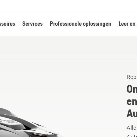
soires
Services
Professionele oplossingen
Leer en
Rob
On
en
A
Alle
Aut