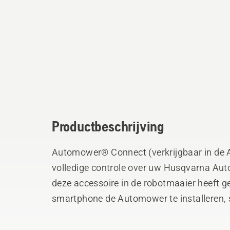
Productbeschrijving
Automower® Connect (verkrijgbaar in de A
volledige controle over uw Husqvarna Auto
deze accessoire in de robotmaaier heeft geïnstalleerd, bent u in staat om met uw
smartphone de Automower te installeren, s
instellingen wijzigen maar ook alarm te o
positie van de maaier.V oor niet-smartpho