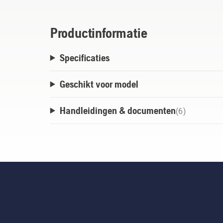
foutcodes ook via SMS beschikbaar.
Productinformatie
Specificaties
Geschikt voor model
Handleidingen & documenten
(
6
)