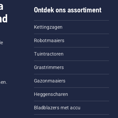
a
Ontdek ons assortiment
nd
Kettingzagen
Robotmaaiers
le
Tuintractoren
Grastrimmers
Gazonmaaiers
men.
Heggenscharen
Bladblazers met accu