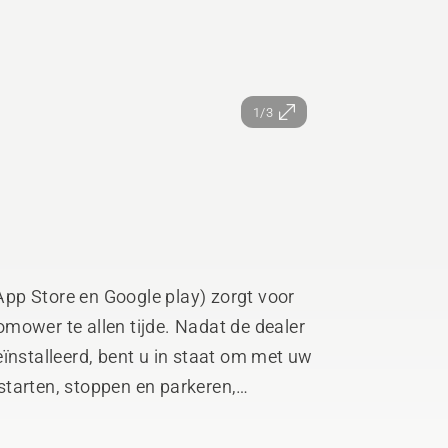
1/3
pp Store en Google play) zorgt voor
mower te allen tijde. Nadat de dealer
tarten, stoppen en parkeren,
ntvangen en het bijhouden van GPS-
ne gebruikers zijn GPS tracking en