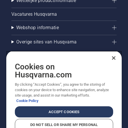
Wettelijke productinformatie
Vacatures Husqvarna
Webshop informatie
Overige sites van Husqvarna
Cookies on
Husqvarna.com
By clicking “Accept Cookies”, you agree to the storing of
cookies on your device to enhance site navigation, analyze
site usage, and assist in our marketing efforts.
Cookie Policy
© Husqvarna AB (publ). Alle rechten voorbehouden. De
getoonde prijzen zijn consumentenadviesprijzen. Alle
ACCEPT COOKIES
vermelde prijzen zijn adviesverkoopprijzen (incl. BTW),
tenzij het product beschikbaar is voor directe aankoop.
DO NOT SELL OR SHARE MY PERSONAL
Cookiebeleid
Gebruiksvoorwaarden
Privacyverklaring