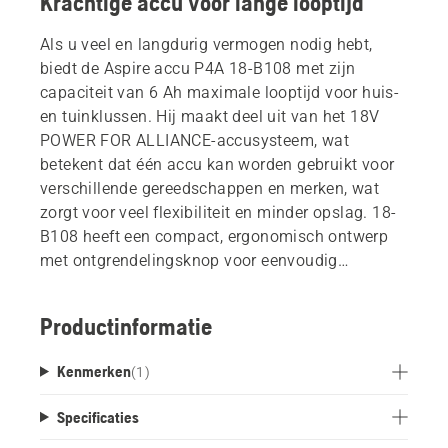
Krachtige accu voor lange looptijd
Als u veel en langdurig vermogen nodig hebt,
biedt de Aspire accu P4A 18-B108 met zijn
capaciteit van 6 Ah maximale looptijd voor huis-
en tuinklussen. Hij maakt deel uit van het 18V
POWER FOR ALLIANCE-accusysteem, wat
betekent dat één accu kan worden gebruikt voor
verschillende gereedschappen en merken, wat
zorgt voor veel flexibiliteit en minder opslag. 18-
B108 heeft een compact, ergonomisch ontwerp
met ontgrendelingsknop voor eenvoudig
uitwerpen en losmaken, evenals geforceerde
luchtkoeling en schokdemping rond de
Productinformatie
accubehuizing.
Kenmerken
(
1
)
Specificaties