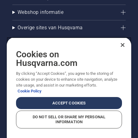
Webshop informatie
Overige sites van Husqvarna
Cookies on
Husqvarna.com
By clicking “Accept Cookies”, you agree to the storing of
cookies on your device to enhance site navigation, analyze
site usage, and assist in our marketing efforts.
Cookie Policy
© Husqvarna AB (publ). Alle rechten voorbehouden. De
getoonde prijzen zijn consumentenadviesprijzen. Alle
ACCEPT COOKIES
vermelde prijzen zijn adviesverkoopprijzen (incl. BTW),
tenzij het product beschikbaar is voor directe aankoop.
DO NOT SELL OR SHARE MY PERSONAL
Cookiebeleid
Gebruiksvoorwaarden
Privacyverklaring
INFORMATION
Bedrijfsgegevens
Report Suspected Violations