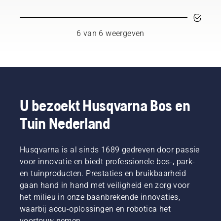
die uw
Een
behouden
backpack
werk
goed
blijft,
tilt het
kunnen
passende,
zodat de
aanbod
verstoren
ruggedragen
accu
accumachine
6 van 6 weergeven
als
accu
langer
naar een
professional.
zorgt
kan
compleet
Met
voor
worden
nieuw
producten
meer
gebruikt
niveau”,
die op
draagcomfort
bij het
aldus
accu's
en
maaien
Johan
werken,
minder
van dun
Svennung,
U bezoekt Husqvarna Bos en
wordt
vermoeidheid
gras.
Product
Tuin Nederland
dat
tijdens
Druk
Manager
gedoe
het
gewoon
draagbare
aanzienlijk
gebruik,
op een
elektrische
verminderd.
Husqvarna is al sinds 1689 gedreven door passie
waardoor
knop op
producten
u langer
de
en
voor innovatie en biedt professionele bos-, park-
kunt
accutrimmer
accumachine
en tuinproducten. Prestaties en bruikbaarheid
werken
om de
bij
gaan hand in hand met veiligheid en zorg voor
zonder
savE-
Husqvarna.
het milieu in onze baanbrekende innovaties,
te
modus
waarbij accu-oplossingen en robotica het
pauzeren.
in of uit
te
voortouw nemen.