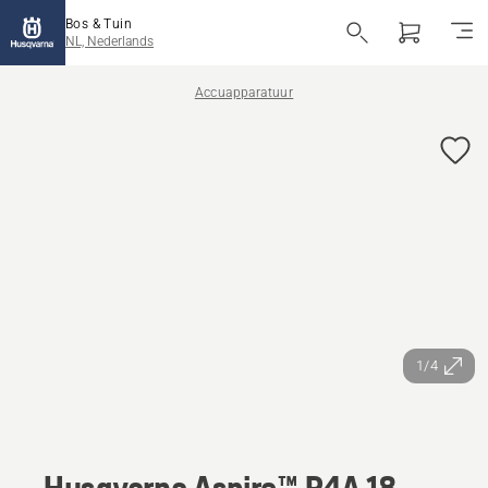
Bos & Tuin
NL, Nederlands
Accuapparatuur
1/4
Husqvarna Aspire™ P4A 18-