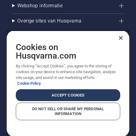
Webshop informatie
Overige sites van Husqvarna
Cookies on
Husqvarna.com
By clicking “Accept Cookies”, you agree to the storing of
cookies on your device to enhance site navigation, analyze
site usage, and assist in our marketing efforts.
Cookie Policy
© Husqvarna AB (publ). Alle rechten voorbehouden. De
getoonde prijzen zijn consumentenadviesprijzen. Alle
ACCEPT COOKIES
vermelde prijzen zijn adviesverkoopprijzen (incl. BTW),
tenzij het product beschikbaar is voor directe aankoop.
DO NOT SELL OR SHARE MY PERSONAL
Cookiebeleid
Gebruiksvoorwaarden
Privacyverklaring
INFORMATION
Bedrijfsgegevens
Report Suspected Violations