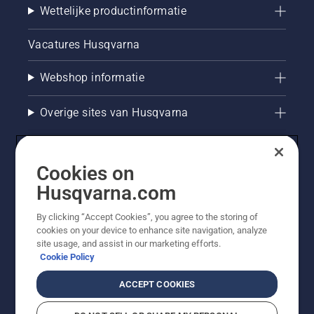
Wettelijke productinformatie
Vacatures Husqvarna
Webshop informatie
Overige sites van Husqvarna
Cookies on
Husqvarna.com
By clicking “Accept Cookies”, you agree to the storing of
cookies on your device to enhance site navigation, analyze
site usage, and assist in our marketing efforts.
Cookie Policy
© Husqvarna AB (publ). Alle rechten voorbehouden. De
getoonde prijzen zijn consumentenadviesprijzen. Alle
ACCEPT COOKIES
vermelde prijzen zijn adviesverkoopprijzen (incl. BTW),
tenzij het product beschikbaar is voor directe aankoop.