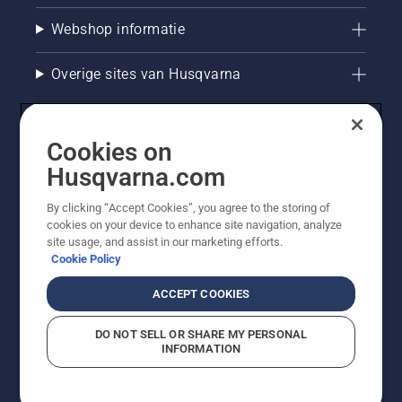
Webshop informatie
Overige sites van Husqvarna
Cookies on
Husqvarna.com
By clicking “Accept Cookies”, you agree to the storing of
cookies on your device to enhance site navigation, analyze
site usage, and assist in our marketing efforts.
Cookie Policy
© Husqvarna AB (publ). Alle rechten voorbehouden. De
getoonde prijzen zijn consumentenadviesprijzen. Alle
ACCEPT COOKIES
vermelde prijzen zijn adviesverkoopprijzen (incl. BTW),
tenzij het product beschikbaar is voor directe aankoop.
DO NOT SELL OR SHARE MY PERSONAL
Cookiebeleid
Gebruiksvoorwaarden
Privacyverklaring
INFORMATION
Bedrijfsgegevens
Report Suspected Violations