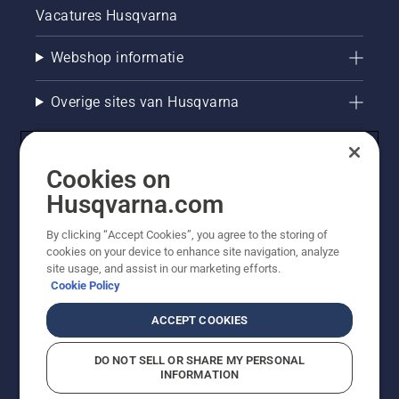
Vacatures Husqvarna
Webshop informatie
Overige sites van Husqvarna
Cookies on
Husqvarna.com
By clicking “Accept Cookies”, you agree to the storing of
cookies on your device to enhance site navigation, analyze
site usage, and assist in our marketing efforts.
Cookie Policy
© Husqvarna AB (publ). Alle rechten voorbehouden. De
getoonde prijzen zijn consumentenadviesprijzen. Alle
ACCEPT COOKIES
vermelde prijzen zijn adviesverkoopprijzen (incl. BTW),
tenzij het product beschikbaar is voor directe aankoop.
DO NOT SELL OR SHARE MY PERSONAL
Cookiebeleid
Gebruiksvoorwaarden
Privacyverklaring
INFORMATION
Bedrijfsgegevens
Report Suspected Violations