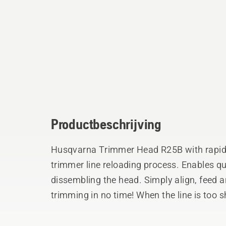
Productbeschrijving
Husqvarna Trimmer Head R25B with rapid r
trimmer line reloading process. Enables qu
dissembling the head. Simply align, feed and twist the knob and be back to
trimming in no time! When the line is too 
ground to feed out new line. Easy and relia