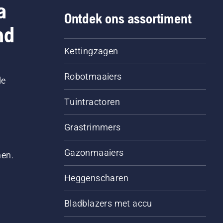
a
Ontdek ons assortiment
nd
Kettingzagen
Robotmaaiers
le
Tuintractoren
Grastrimmers
Gazonmaaiers
men.
Heggenscharen
Bladblazers met accu