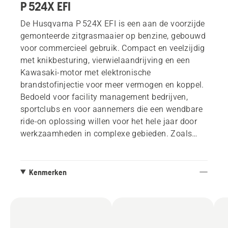
P 524X EFI
De Husqvarna P 524X EFI is een aan de voorzijde
gemonteerde zitgrasmaaier op benzine, gebouwd
voor commercieel gebruik. Compact en veelzijdig
met knikbesturing, vierwielaandrijving en een
Kawasaki-motor met elektronische
brandstofinjectie voor meer vermogen en koppel.
Bedoeld voor facility management bedrijven,
sportclubs en voor aannemers die een wendbare
ride-on oplossing willen voor het hele jaar door
werkzaamheden in complexe gebieden. Zoals
alle 500-series, zonder maaidek geleverd, maar
aangepast voor maaidekken met hoge capaciteit
tot 137 cm.
Kenmerken