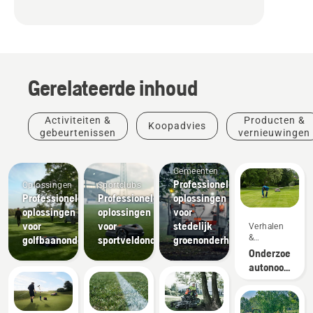
Gerelateerde inhoud
Activiteiten &
Producten &
Koopadvies
gebeurtenissen
vernieuwingen
Gemeenten
Professionele
Oplossingen
Sportclubs
Professionele
Professionele
oplossingen
oplossingen
oplossingen
voor
voor
voor
stedelijk
Verhalen
&
golfbaanonderhoud
sportveldonderhoud
groenonderhoud
inspiratie
Onderzoek
autonoom
maaien