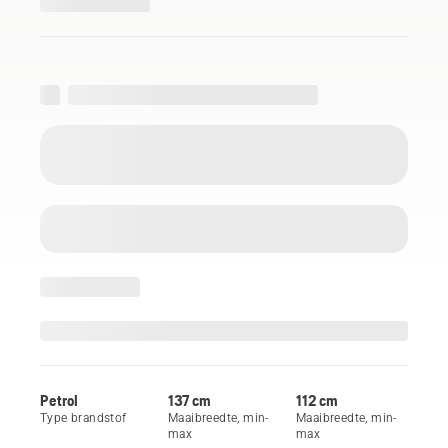
Petrol
137 cm
112 cm
Type brandstof
Maaibreedte, min-
Maaibreedte, min-
max
max