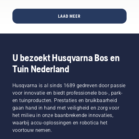
Bekijk de
overleeft
staan of
the video
zonder
aan
en print
LAAD MEER
helemaal
nieuwe
de
uitgedund
seizoenstaken.
handleiding
te raken?
voordat
Kan dat
u aan
eigenlijk
het
wel? We
monteren
U bezoekt Husqvarna Bos en
zochten
of
de beste
demonteren
Tuin Nederland
prof in
van de
de
cabine
branche
begint.
Husqvarna is al sinds 1689 gedreven door passie
op om
voor innovatie en biedt professionele bos-, park-
die
vraag te
en tuinproducten. Prestaties en bruikbaarheid
beantwoorden.
gaan hand in hand met veiligheid en zorg voor
het milieu in onze baanbrekende innovaties,
waarbij accu-oplossingen en robotica het
voortouw nemen.