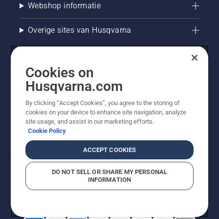
Webshop informatie
Overige sites van Husqvarna
Cookies on
Husqvarna.com
By clicking “Accept Cookies”, you agree to the storing of
cookies on your device to enhance site navigation, analyze
site usage, and assist in our marketing efforts.
Cookie Policy
© Husqvarna AB (publ). Alle rechten voorbehouden. De
getoonde prijzen zijn consumentenadviesprijzen. Alle
ACCEPT COOKIES
vermelde prijzen zijn adviesverkoopprijzen (incl. BTW),
tenzij het product beschikbaar is voor directe aankoop.
DO NOT SELL OR SHARE MY PERSONAL
Cookiebeleid
Gebruiksvoorwaarden
Privacyverklaring
INFORMATION
Bedrijfsgegevens
Report Suspected Violations