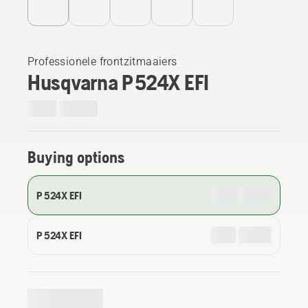
Professionele frontzitmaaiers
Husqvarna P 524X EFI
Buying options
P 524X EFI
P 524X EFI