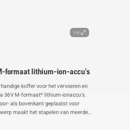
1/4
-formaat lithium-ion-accu's
handige koffer voor het vervoeren en
 36V M-formaat* lithium-ionaccu's.
or- als bovenkant geplaatst voor
twerp maakt het stapelen van meerdere
 Husqvarna multi-adapterplaat
ok worden aangesloten op