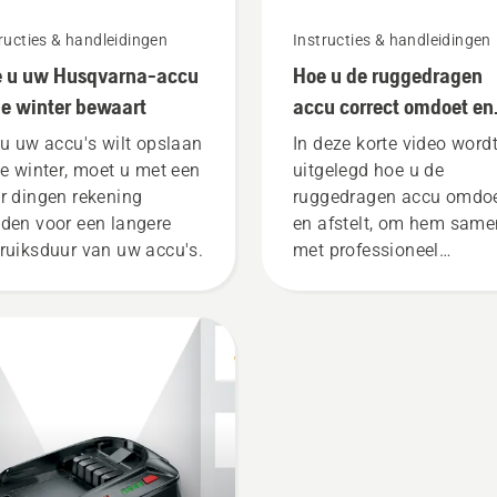
ructies & handleidingen
Instructies & handleidingen
 u uw Husqvarna-accu
Hoe u de ruggedragen
de winter bewaart
accu correct omdoet en
afstelt
 u uw accu's wilt opslaan
In deze korte video word
de winter, moet u met een
uitgelegd hoe u de
r dingen rekening
ruggedragen accu omdo
den voor een langere
en afstelt, om hem same
ruiksduur van uw accu's.
met professioneel
accugereedschap van
Husqvarna te gebruiken.
Een goed passende,
ruggedragen accu zorgt
voor meer draagcomfort
minder vermoeidheid tij
het gebruik, waardoor u
langer kunt werken zond
te pauzeren.