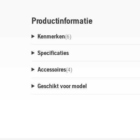
koffersystemen van derden. Inzetstuk M i
Productinformatie
*Husqvarna 36V M-accu's = Bli10/BLi20/
Kenmerken
(
6
)
Specificaties
Accessoires
(
4
)
Geschikt voor model