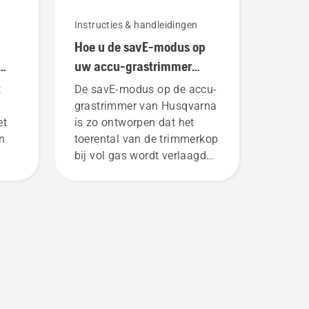
Instructies & handleidingen
Hoe u de savE-modus op
uw accu-grastrimmer
gebruikt
t
De savE-modus op de accu-
grastrimmer van Husqvarna
et
is zo ontworpen dat het
n
toerental van de trimmerkop
bij vol gas wordt verlaagd
terwijl het koppel behouden
blijft, zodat de accu langer
kan worden gebruikt bij het
maaien van dun gras. Druk
 en
gewoon op een knop op de
dens
accutrimmer om de savE-
modus in of uit te
er
schakelen.