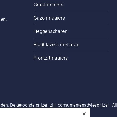
Grastrimmers
Gazonmaaiers
men.
Heggenscharen
Bladblazers met accu
Frontzitmaaiers
den. De getoonde prijzen zijn consumentenadviesprijzen. Alle
oduct beschikbaar is voor directe aankoop.