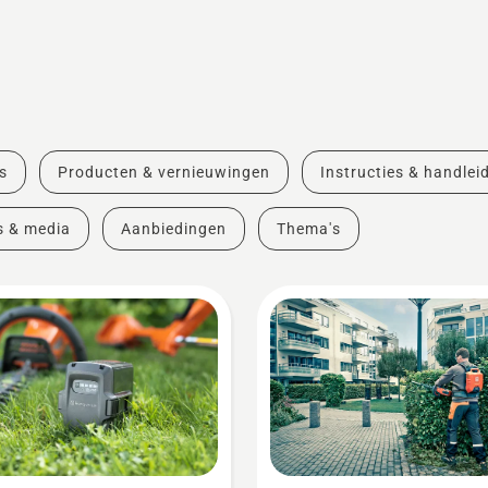
s
Producten & vernieuwingen
Instructies & handlei
s & media
Aanbiedingen
Thema's