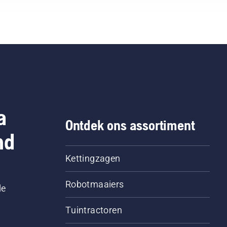
a
Ontdek ons assortiment
nd
Kettingzagen
Robotmaaiers
le
Tuintractoren