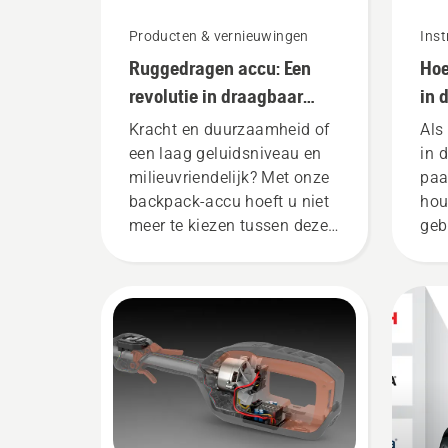
Producten & vernieuwingen
Inst
Ruggedragen accu: Een
Hoe
revolutie in draagbaar
in 
elektrisch gereedschap
Kracht en duurzaamheid of
Als
een laag geluidsniveau en
in 
milieuvriendelijk? Met onze
paa
backpack-accu hoeft u niet
hou
meer te kiezen tussen deze
geb
twee. “Dit backpack tilt het
aanbod accumachines naar
een compleet nieuw niveau”,
aldus Johan Svennung,
Product Manager draagbare
elektrische producten en
accumachines bij
Husqvarna.