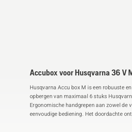
Accubox voor Husqvarna 36 V M
Husqvarna Accu box M is een robuuste en 
opbergen van maximaal 6 stuks Husqvarna
Ergonomische handgrepen aan zowel de vo
eenvoudige bediening. Het doordachte on
dozen mogelijk en door toevoeging van de
(afzonderlijk verkrijgbaar) kan de doos o