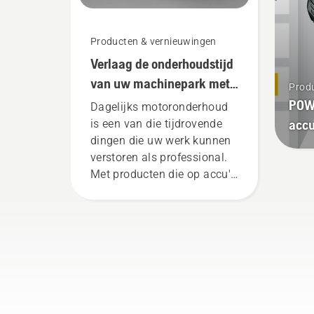
Producten & vernieuwingen
Verlaag de onderhoudstijd
van uw machinepark met
Prod
accumachines
POW
Dagelijks motoronderhoud
acc
is een van die tijdrovende
dingen die uw werk kunnen
verstoren als professional.
Met producten die op accu's
werken, wordt dat gedoe
aanzienlijk verminderd.