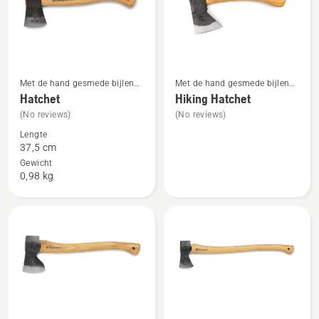
producten
Met de hand gesmede bijlen
Met de hand gesmede bijlen
Bekijk
Bekijk
met houten handgreep
met houten handgreep
Hatchet
Hiking Hatchet
meer
meer
(No reviews)
(No reviews)
details
details
Lengte
over
over
37,5 cm
Hatchet
Hiking
Gewicht
Hatchet
0,98 kg