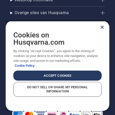
Overige sites van Husqvarna
Cookies on
Husqvarna.com
By clicking “Accept Cookies”, you agree to the storing of
cookies on your device to enhance site navigation, analyze
site usage, and assist in our marketing efforts.
Cookie Policy
© Husqvarna AB (publ). Alle rechten voorbehouden. De
getoonde prijzen zijn consumentenadviesprijzen. Alle
ACCEPT COOKIES
vermelde prijzen zijn adviesverkoopprijzen (incl. BTW),
tenzij het product beschikbaar is voor directe aankoop.
DO NOT SELL OR SHARE MY PERSONAL
Cookiebeleid
Gebruiksvoorwaarden
Privacyverklaring
INFORMATION
Bedrijfsgegevens
Report Suspected Violations