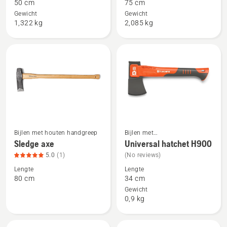
50 cm
75 cm
Small
Large
Gewicht
Gewicht
splitting
splitting
1,322 kg
2,085 kg
axe,
axe
productbeoordeling
2
van
5
Bijlen met houten handgreep
Bijlen met
Bekijk
Bekijk
composiethandgreep
Sledge axe
Universal hatchet H900
meer
meer
5.0
(1)
(No reviews)
details
details
Lengte
Lengte
over
over
80 cm
34 cm
Sledge
Universal
Gewicht
axe,
hatchet
0,9 kg
productbeoordeling
H900
5