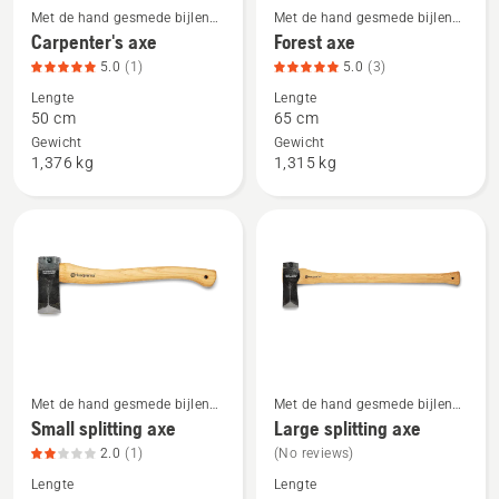
Met de hand gesmede bijlen
Met de hand gesmede bijlen
Bekijk
Bekijk
met houten handgreep
met houten handgreep
Carpenter's axe
Forest axe
meer
meer
5.0
(1)
5.0
(3)
details
details
Lengte
Lengte
over
over
50 cm
65 cm
Carpenter's
Forest
Gewicht
Gewicht
axe,
axe,
1,376 kg
1,315 kg
productbeoordeling
productbeoordeling
5
5
van
van
5
5
Met de hand gesmede bijlen
Met de hand gesmede bijlen
Bekijk
Bekijk
met houten handgreep
met houten handgreep
Small splitting axe
Large splitting axe
meer
meer
2.0
(1)
(No reviews)
details
details
Lengte
Lengte
over
over