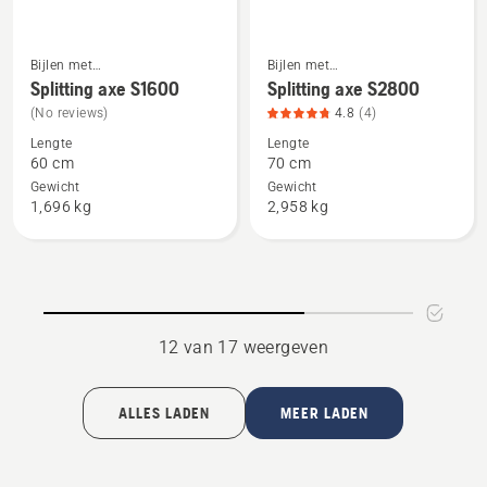
Bijlen met
Bijlen met
Bekijk
Bekijk
composiethandgreep
composiethandgreep
Splitting axe S1600
Splitting axe S2800
meer
meer
(No reviews)
4.8
(4)
details
details
Lengte
Lengte
over
over
60 cm
70 cm
Splitting
Splitting
Gewicht
Gewicht
axe
axe
1,696 kg
2,958 kg
S1600
S2800,
productbeoordeling
4.8
van
5
12 van 17 weergeven
ALLES LADEN
MEER LADEN