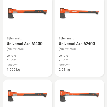
van
5
Bijlen met
Bijlen met
Bekijk
Bekijk
composiethandgreep
composiethandgreep
Universal Axe A1400
Universal Axe A2400
meer
meer
(No reviews)
(No reviews)
details
details
Lengte
Lengte
over
over
60 cm
70 cm
Universal
Universal
Gewicht
Gewicht
Axe
Axe
1,565 kg
2,51 kg
A1400
A2400