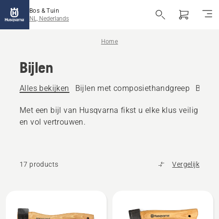
Bos & Tuin
NL, Nederlands
Home
Bijlen
Alles bekijken
Bijlen met composiethandgreep
Bijlen
Met een bijl van Husqvarna fikst u elke klus veilig
en vol vertrouwen.
17 products
Vergelijk
Bekijk
alle