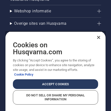
Webshop informatie
Overige sites van Husqvarna
Cookies on
Husqvarna.com
By clicking “Accept Cookies”, you agree to the storing of
cookies on your device to enhance site navigation, analyze
site usage, and assist in our marketing efforts.
Cookie Policy
© Husqvarna AB (publ). Alle rechten voorbehouden. De
getoonde prijzen zijn consumentenadviesprijzen. Alle
ACCEPT COOKIES
vermelde prijzen zijn adviesverkoopprijzen (incl. BTW),
tenzij het product beschikbaar is voor directe aankoop.
DO NOT SELL OR SHARE MY PERSONAL
Cookiebeleid
Gebruiksvoorwaarden
Privacyverklaring
INFORMATION
Bedrijfsgegevens
Report Suspected Violations