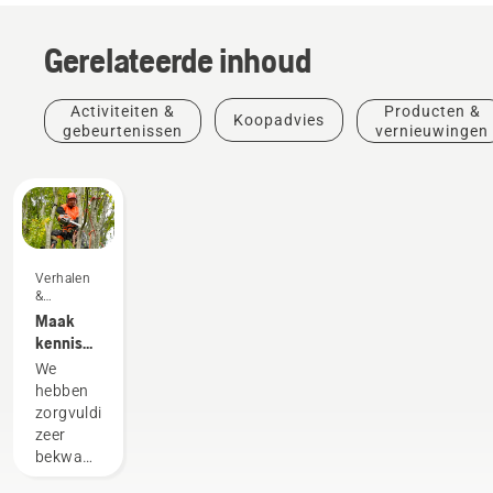
Gerelateerde inhoud
Activiteiten &
Producten &
Koopadvies
gebeurtenissen
vernieuwingen
Verhalen
&
inspiratie
Maak
kennis
met het
We
Husqvarna
hebben
H-Team -
zorgvuldig
onze
zeer
meest
bekwame
veeleisende
en