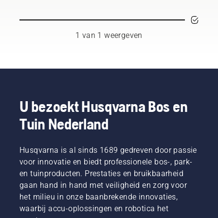
gebruikers
gerespecteerde
ambassadeurs
geselecteerd
uit
1 van 1 weergeven
professionals
die
werkzaam
zijn in
bosbouw
en
plantsoenonderhoud
U bezoekt Husqvarna Bos en
en die
Tuin Nederland
daarin
het
beste
zijn in
Husqvarna is al sinds 1689 gedreven door passie
hun
voor innovatie en biedt professionele bos-, park-
land. Zij
en tuinproducten. Prestaties en bruikbaarheid
zijn ons
gaan hand in hand met veiligheid en zorg voor
H-team.
het milieu in onze baanbrekende innovaties,
En ze
zijn onze
waarbij accu-oplossingen en robotica het
meest