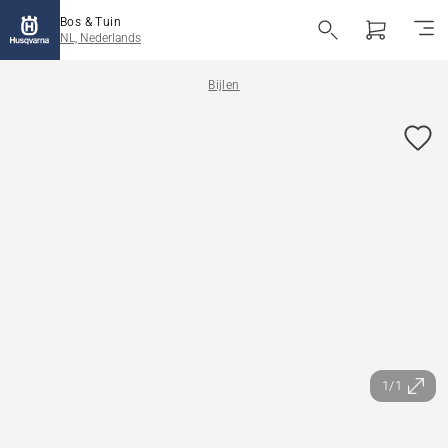
Bos & Tuin
NL, Nederlands
Bijlen
1/1