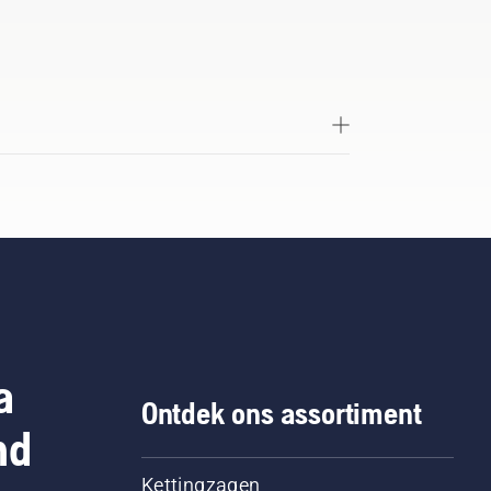
a
Ontdek ons assortiment
nd
Kettingzagen