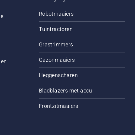
Robotmaaiers
le
Tuintractoren
Grastrimmers
Gazonmaaiers
men.
Heggenscharen
Bladblazers met accu
Frontzitmaaiers