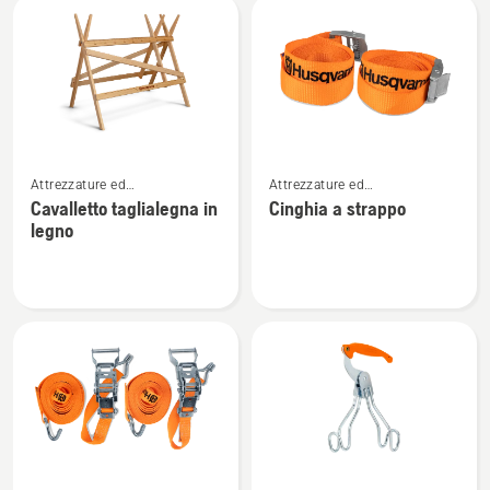
Tutti
i
prodotti
Vedi
Vedi
Attrezzature ed
Attrezzature ed
maggiori
maggiori
equipaggiamento da lavoro
equipaggiamento da lavoro
Cavalletto taglialegna in
Cinghia a strappo
dettagli
dettagli
legno
su
su
Cavalletto
Cinghia
taglialegna
a
in
strappo
legno