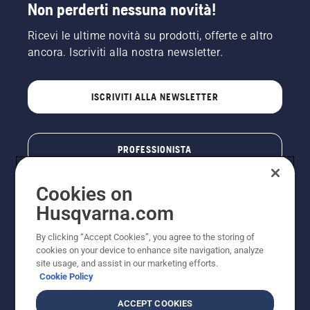
Non perderti nessuna novità!
Ricevi le ultime novità su prodotti, offerte e altro
ancora. Iscriviti alla nostra newsletter.
ISCRIVITI ALLA NEWSLETTER
PROFESSIONISTA
Cookies on
Husqvarna.com
By clicking “Accept Cookies”, you agree to the storing of
cookies on your device to enhance site navigation, analyze
site usage, and assist in our marketing efforts.
Cookie Policy
© Husqvarna AB (publ). Tutti i diritti riservati. I prezzi
ACCEPT COOKIES
pubblicati si intendono raccomandati e arrotondati, non