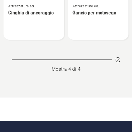
Vedi
Vedi
Attrezzature ed
Attrezzature ed
maggiori
maggiori
equipaggiamento da lavoro
equipaggiamento da lavoro
Cinghia di ancoraggio
Gancio per motosega
dettagli
dettagli
su
su
Cinghia
Gancio
di
per
ancoraggio
motosega
Mostra 4 di 4