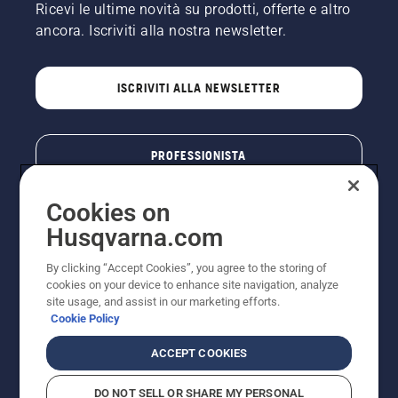
Ricevi le ultime novità su prodotti, offerte e altro
ancora. Iscriviti alla nostra newsletter.
ISCRIVITI ALLA NEWSLETTER
PROFESSIONISTA
Cookies on
Husqvarna.com
By clicking “Accept Cookies”, you agree to the storing of
cookies on your device to enhance site navigation, analyze
site usage, and assist in our marketing efforts.
Cookie Policy
© Husqvarna AB (publ). Tutti i diritti riservati. I prezzi
ACCEPT COOKIES
pubblicati si intendono raccomandati e arrotondati, non
impegnativi, comprensivi di I.V.A. vigente. FERCAD SpA
DO NOT SELL OR SHARE MY PERSONAL
- Via Retrone, 49 - 36077 Altavilla Vic. (VI) - Capitale