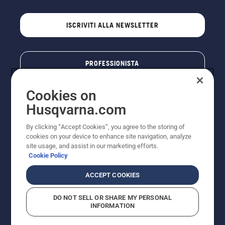
ISCRIVITI ALLA NEWSLETTER
PROFESSIONISTA
Cookies on
Husqvarna.com
By clicking “Accept Cookies”, you agree to the storing of
cookies on your device to enhance site navigation, analyze
site usage, and assist in our marketing efforts.
Cookie Policy
© Husqvarna AB (publ). Tutti i diritti riservati. I prezzi
ACCEPT COOKIES
pubblicati si intendono raccomandati e arrotondati, non
impegnativi, comprensivi di I.V.A. vigente. FERCAD SpA
DO NOT SELL OR SHARE MY PERSONAL
- Via Retrone, 49 - 36077 Altavilla Vic. (VI) - Capitale
INFORMATION
Sociale € 2.000.000 int. vers. P.I. e C.F. 01252490246 -
REA 154821 - Società Unipersonale - Soggetta alla