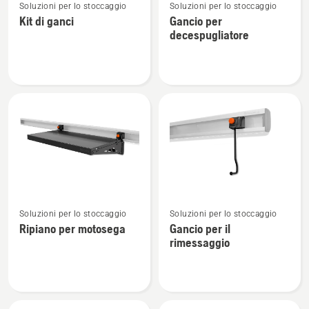
Soluzioni per lo stoccaggio
Soluzioni per lo stoccaggio
maggiori
maggiori
Kit di ganci
Gancio per
dettagli
dettagli
decespugliatore
su
su
Kit
Gancio
di
per
ganci
decespugliatore
Vedi
Vedi
Soluzioni per lo stoccaggio
Soluzioni per lo stoccaggio
maggiori
maggiori
Ripiano per motosega
Gancio per il
dettagli
dettagli
rimessaggio
su
su
Ripiano
Gancio
per
per
motosega
il