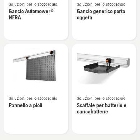
Soluzioni per lo stoccaggio
Soluzioni per lo stoccaggio
maggiori
maggiori
Gancio Automower®
Gancio generico porta
dettagli
dettagli
NERA
oggetti
su
su
Gancio
Gancio
Automower®
generico
NERA
porta
oggetti
Vedi
Vedi
Soluzioni per lo stoccaggio
Soluzioni per lo stoccaggio
maggiori
maggiori
Pannello a pioli
Scaffale per batterie e
dettagli
dettagli
caricabatterie
su
su
Pannello
Scaffale
a
per
pioli
batterie