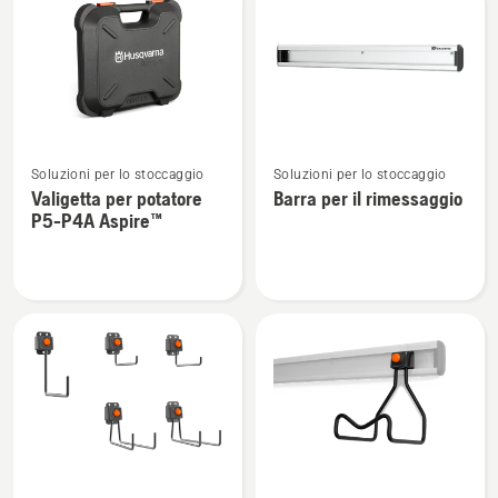
i
prodotti
Vedi
Vedi
Soluzioni per lo stoccaggio
Soluzioni per lo stoccaggio
maggiori
maggiori
Valigetta per potatore
Barra per il rimessaggio
dettagli
dettagli
P5-P4A Aspire™
su
su
Valigetta
Barra
per
per
potatore
il
P5-
rimessaggio
P4A
Aspire™
Vedi
Vedi