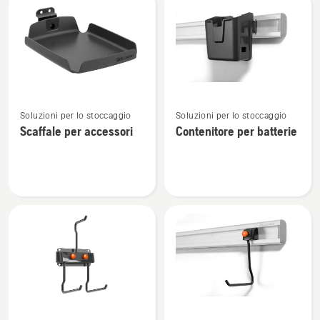
rimessaggio
Vedi
Vedi
Soluzioni per lo stoccaggio
Soluzioni per lo stoccaggio
maggiori
maggiori
Scaffale per accessori
Contenitore per batterie
dettagli
dettagli
su
su
Scaffale
Contenitore
per
per
accessori
batterie
Vedi
Vedi