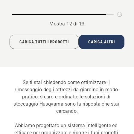
e
caricabatterie
Mostra 12 di 13
CARICA TUTTI I PRODOTTI
CARICA ALTRI
Se ti stai chiedendo come ottimizzare il 
rimessaggio degli attrezzi da giardino in modo 
pratico, sicuro e ordinato, le soluzioni di 
stoccaggio Husqvarna sono la risposta che stai 
cercando.
Abbiamo progettato un sistema intelligente ed 
efficace per organizzare e riporre i tuoi prodotti 