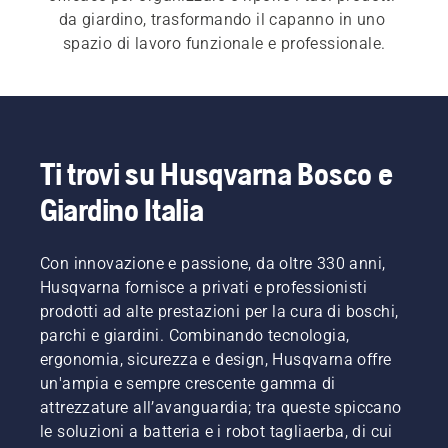
da giardino, trasformando il capanno in uno 
spazio di lavoro funzionale e professionale.
Perché scegliere la soluzione per 
lo stoccaggio Husqvarna?
Ti trovi su Husqvarna Bosco e
Giardino Italia
Stoccare gli attrezzi in modo curato non serve 
solo a fare ordine, ma protegge i tuoi prodotti da 
urti accidentali ottimizzando al tempo stesso lo 
Con innovazione e passione, da oltre 330 anni,
spazio. Il sistema modulare Husqvarna ti 
Husqvarna fornisce a privati e professionisti
permette di personalizzare la parete in base alle 
prodotti ad alte prestazioni per la cura di boschi,
tue reali necessità. In oltre, i ganci che puoi 
parchi e giardini. Combinando tecnologia,
acquistare sono inclusi sui prodotti della 
gamma 
ergonomia, sicurezza e design, Husqvarna offre
a batteria ASPIRE™
, rendendo il sistema 
un'ampia e sempre crescente gamma di
attrezzature all’avanguardia; tra queste spiccano
le soluzioni a batteria e i robot tagliaerba, di cui