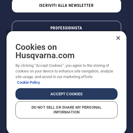
ISCRIVITI ALLA NEWSLETTER
PROFESSIONISTA
Cookies on
Husqvarna.com
By clicking “Accept Cookies”, you agree to the storing of
cookies on your device to enhance site navigation, analyze
site usage, and assist in our marketing efforts.
Cookie Policy
© Husqvarna AB (publ). Tutti i diritti riservati. I prezzi
ACCEPT COOKIES
pubblicati si intendono raccomandati e arrotondati, non
impegnativi, comprensivi di I.V.A. vigente. FERCAD SpA
DO NOT SELL OR SHARE MY PERSONAL
- Via Retrone, 49 - 36077 Altavilla Vic. (VI) - Capitale
INFORMATION
Sociale € 2.000.000 int. vers. P.I. e C.F. 01252490246 -
REA 154821 - Società Unipersonale - Soggetta alla
Direzione e al Coordinamento di FERMAR SpA
Informativa sui cookie
Termini di utilizzo