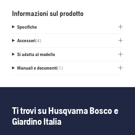
robusta, può essere appeso direttamente alla
parete o agganciato alla staffa di stoccaggio
Informazioni sul prodotto
compatibile.
Specifiche
Accessori
(
4
)
Si adatta al modello
Manuali e documenti
(
1
)
Ti trovi su Husqvarna Bosco e
Giardino Italia