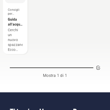
Consigli
per
l'acquisto
Guida
all'acquisto:
Gli
Cerchi
spazzaneve
un
nuovo
spazzaneve?
Ecco
alcuni
aspetti
da
considerare
prima di
Mostra 1 di 1
acquistare.