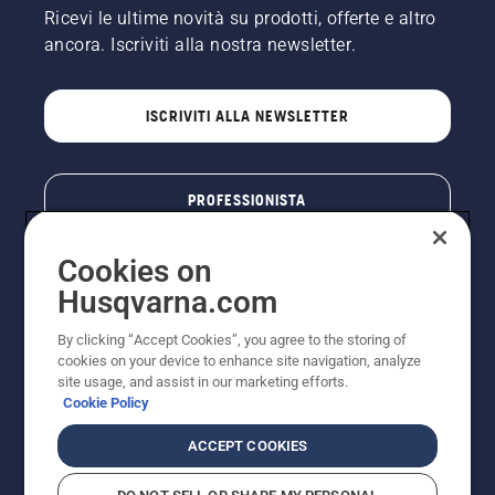
Ricevi le ultime novità su prodotti, offerte e altro
ancora. Iscriviti alla nostra newsletter.
ISCRIVITI ALLA NEWSLETTER
PROFESSIONISTA
Cookies on
Husqvarna.com
By clicking “Accept Cookies”, you agree to the storing of
cookies on your device to enhance site navigation, analyze
site usage, and assist in our marketing efforts.
Cookie Policy
© Husqvarna AB (publ). Tutti i diritti riservati. I prezzi
ACCEPT COOKIES
pubblicati si intendono raccomandati e arrotondati, non
impegnativi, comprensivi di I.V.A. vigente. FERCAD SpA