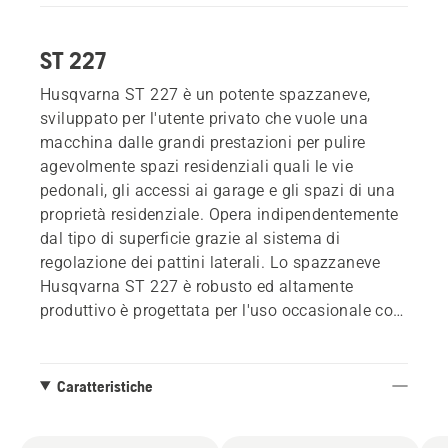
ST 227
Husqvarna ST 227 è un potente spazzaneve,
sviluppato per l'utente privato che vuole una
macchina dalle grandi prestazioni per pulire
agevolmente spazi residenziali quali le vie
pedonali, gli accessi ai garage e gli spazi di una
proprietà residenziale. Opera indipendentemente
dal tipo di superficie grazie al sistema di
regolazione dei pattini laterali. Lo spazzaneve
Husqvarna ST 227 è robusto ed altamente
produttivo è progettata per l'uso occasionale con
qualsiasi tipo di neve, per manti da 10-30 cm.
Dotato di efficiente sistema a due stadi con alta
capacità di sgombero. Le impugnature sono
Caratteristiche
regolabili in altezza per un uso confortevole e
riscaldate.