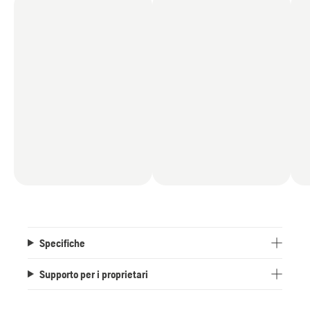
Dotato di fari a LED e avviamento elettrico per un
lavoro pratico e agevole senza problemi, in
qualsiasi condizione meteo.
Specifiche
Supporto per i proprietari