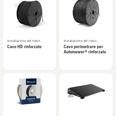
perimetrale
Automower®
Vedi
Vedi
Installazione del robot
Installazione del robot
maggiori
maggiori
tagliaerba Automower®
tagliaerba Automower®
Cavo HD rinforzato
Cavo perimetrare per
dettagli
dettagli
Automower® rinforzato
su
su
Cavo
Cavo
HD
perimetrare
rinforzato
per
Automower®
rinforzato
Vedi
Vedi