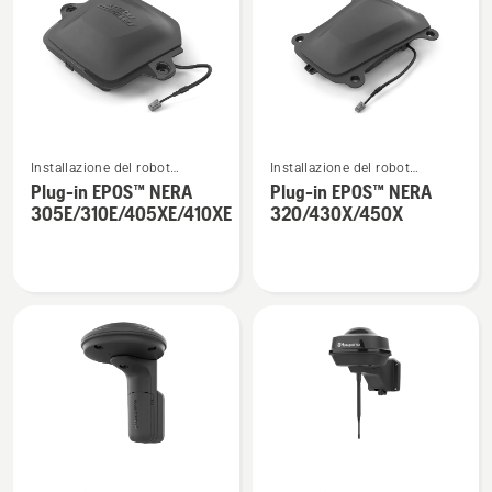
i
prodotti
Vedi
Vedi
Installazione del robot
Installazione del robot
maggiori
maggiori
tagliaerba Automower®
tagliaerba Automower®
Plug-in EPOS™ NERA
Plug-in EPOS™ NERA
dettagli
dettagli
305E/310E/405XE/410XE
320/430X/450X
su
su
Plug-
Plug-
in
in
EPOS™
EPOS™
NERA
NERA
305E/310E/405XE/410XE
320/430X/450X
Vedi
Vedi