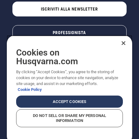
ISCRIVITI ALLA NEWSLETTER
PROFESSIONISTA
Cookies on
Husqvarna.com
By clicking “Accept Cookies”, you agree to the storing of
cookies on your device to enhance site navigation, analyze
site usage, and assist in our marketing efforts.
Cookie Policy
© Husqvarna AB (publ). Tutti i diritti riservati. I prezzi
ACCEPT COOKIES
pubblicati si intendono raccomandati e arrotondati, non
impegnativi, comprensivi di I.V.A. vigente. FERCAD SpA
DO NOT SELL OR SHARE MY PERSONAL
- Via Retrone, 49 - 36077 Altavilla Vic. (VI) - Capitale
INFORMATION
Sociale € 2.000.000 int. vers. P.I. e C.F. 01252490246 -
REA 154821 - Società Unipersonale - Soggetta alla
Direzione e al Coordinamento di FERMAR SpA