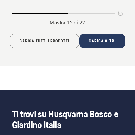
solare
solare
2-
2-
18
230
Mostra 12 di 22
CARICA TUTTI I PRODOTTI
CARICA ALTRI
Ti trovi su Husqvarna Bosco e
Giardino Italia