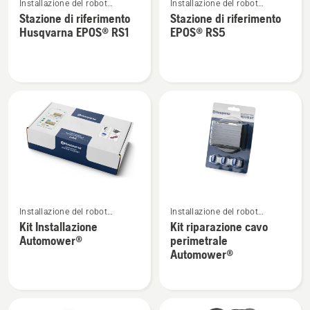
Installazione del robot
Installazione del robot
maggiori
maggiori
tagliaerba Automower®
tagliaerba Automower®
Stazione di riferimento
Stazione di riferimento
dettagli
dettagli
Husqvarna EPOS® RS1
EPOS® RS5
su
su
Stazione
Stazione
di
di
riferimento
riferimento
Husqvarna
EPOS®
EPOS®
RS5
RS1
Vedi
Vedi
Installazione del robot
Installazione del robot
maggiori
maggiori
tagliaerba Automower®
tagliaerba Automower®
Kit Installazione
Kit riparazione cavo
dettagli
dettagli
Automower®
perimetrale
su
su
Automower®
Kit
Kit
Installazione
riparazione
Automower®
cavo