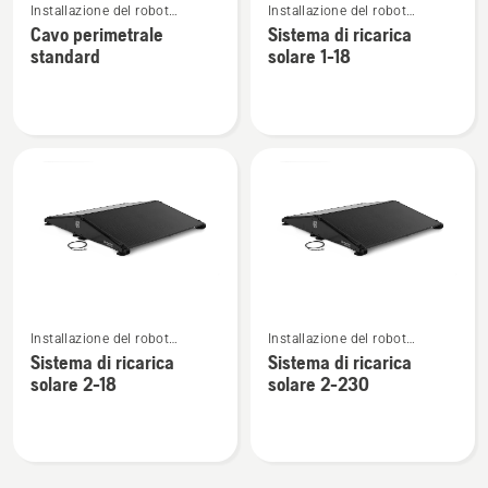
Installazione del robot
Installazione del robot
maggiori
maggiori
tagliaerba Automower®
tagliaerba Automower®
Cavo perimetrale
Sistema di ricarica
dettagli
dettagli
standard
solare 1-18
su
su
Cavo
Sistema
perimetrale
di
standard
ricarica
solare
1-
18
Vedi
Vedi
Installazione del robot
Installazione del robot
maggiori
maggiori
tagliaerba Automower®
tagliaerba Automower®
Sistema di ricarica
Sistema di ricarica
dettagli
dettagli
solare 2-18
solare 2-230
su
su
Sistema
Sistema
di
di
ricarica
ricarica