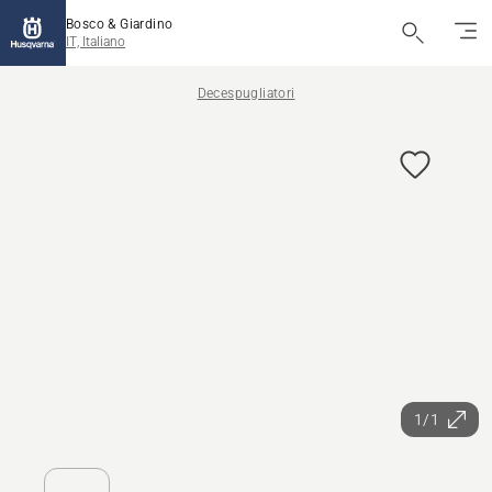
Bosco & Giardino
IT, Italiano
Decespugliatori
1/1