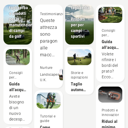
Robot
Robot
tagliaerba
tagliaerba
e prodotti
e
Testimonianze
per la
Prodotti
Queste
manutenzione
per per
attrezzature
di campi
campi
Consigli
sono
per
da golf
sportivi
l'acquisto
paragonabili
Guida
all'acquisto:
alle
i
Volete
macchine
decespugliato
rifinire i
a
bordi del
scoppio
Nurture
prato?
Consigli
Storie e
a livelli
Landscapes
Ecco
per
ispirazioni
U.K.
di
l'acquisto
alcuni
Guida
Taglio
aspetti
potenza
all'acquisto:
autonomo:
da
I
I
e le
Avete
considerare
decespugliatori
Vantaggi
bisogno
superano
prima di
per i
di un
per
Prodotti e
acquistare
Greenkeeper
nuovo
innovazioni
livelli di
Tutorial e
un
Per
decespugliatore
Riduci al
guide
bordatore.
vibrazioni
professionisti
per
minimo
Come