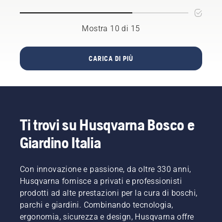
spessa e
a
fino a
più
batteria,
vedere la
densa
questo
miscela
Mostra 10 di 15
quando
problema
riempirlo,
non è
è
attivare
sufficiente
notevolmente
il
CARICA DI PIÙ
un
ridotto.
comando
trimmer
dell'aria
dotato di
e tirare il
filo di
cavo di
taglio in
avviamento
nylon.
fino
Ti trovi su Husqvarna Bosco e
Una
all'accensione
lama per
del
Giardino Italia
erba
motore.
taglia
Disattivare
facilmente
il
Con innovazione e passione, da oltre 330 anni,
erba
comando
Husqvarna fornisce a privati e professionisti
spessa
dell’aria
prodotti ad alte prestazioni per la cura di boschi,
in modo
quando
parchi e giardini. Combinando tecnologia,
più
il motore
rapido
si
ergonomia, sicurezza e design, Husqvarna offre