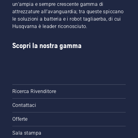
ed
arresta e
un'ampia e sempre crescente gamma di
efficiente.
tirare
attrezzature all’avanguardia; tra queste spiccano
Guarda
nuovamente
le soluzioni a batteria e i robot tagliaerba, di cui
questo
il cavo di
Husqvarna è leader riconosciuto.
breve
avviamento
video su
fino
come
all’accensione
Scopri la nostra gamma
affilare e
del
mantenere
motore.
una
Seguendo
lama per
questa
erba.
procedura,
il
decespugliatore
Husqvarna
Ricerca Rivenditore
risulta
molto
Contattaci
facile da
avviare.
Offerte
Sala stampa