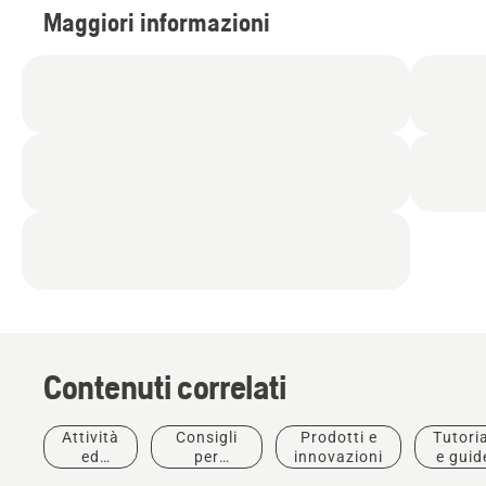
Maggiori informazioni
Contenuti correlati
Attività
Consigli
Prodotti e
Tutoria
Campi da
ed
per
innovazioni
e guid
Golf
Soluzioni
eventi
l'acquisto