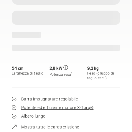
54 cm
2,8 kW
9,2 kg
Larghezza di taglio
Peso (gruppo di
1
Potenza resa
taglio escl.)
Barra impugnature regolabile
Potente ed efficiente motore X-Torq®
Albero lungo
Mostra tutte le caratteristiche