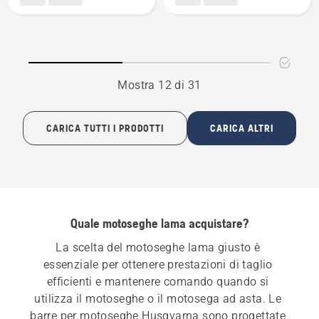
laminata
laminata
1,5
1,5
mm
mm
-
-
attacco
attacco
Mostra 12 di 31
piccolo
grande
CARICA TUTTI I PRODOTTI
CARICA ALTRI
Quale motoseghe lama acquistare?
La scelta del motoseghe lama giusto è 
essenziale per ottenere prestazioni di taglio 
efficienti e mantenere comando quando si 
utilizza il motoseghe o il motosega ad asta. Le 
barre per motoseghe Husqvarna sono progettate 