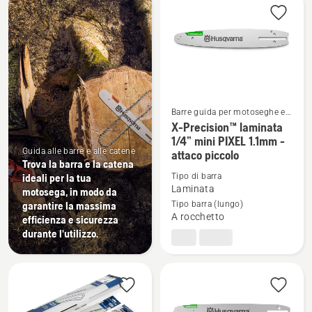
i
prodotti
Barre guida per motoseghe e
potatori ad asta
X-Precision™ laminata
Vedi
1/4” mini PIXEL 1.1mm -
maggiori
Guida alle barre e alle catene
attaco piccolo
dettagli
Trova la barra e la catena
ideali per la tua
Tipo di barra
su
Laminata
motosega, in modo da
X-
garantire la massima
Tipo barra (lungo)
Precision™
A rocchetto
efficienza e sicurezza
laminata
durante l'utilizzo.
1/4”
mini
PIXEL
1.1mm