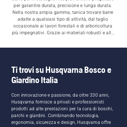
per garantire durata, precisione e lunga durata. 
Nella nostra ampia gamma, tanica trovare barre 
adatte a qualsiasi tipo di attività, dal taglio 
occasionale ai lavori forestali e di arboricoltura 
più impegnativi. Grazie ai materiali robusti e alla 
progettazione di precisione, contribuiscono a 
garantire un lavoro fluido ed efficiente e risultati 
costanti.
Ti trovi su Husqvarna Bosco e
Giardino Italia
Con innovazione e passione, da oltre 330 anni,
Husqvarna fornisce a privati e professionisti
prodotti ad alte prestazioni per la cura di boschi,
parchi e giardini. Combinando tecnologia,
ergonomia, sicurezza e design, Husqvarna offre