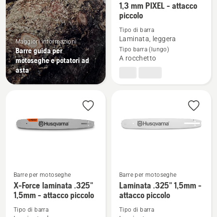
1,3 mm PIXEL - attacco
maggiori
piccolo
dettagli
Tipo di barra
su
Laminata, leggera
Maggiori informazioni
X-
Barre guida per
Tipo barra (lungo)
Force
A rocchetto
motoseghe e potatori ad
.325"
asta
laminata
1,3
mm
PIXEL
-
attacco
piccolo
Barre per motoseghe
Barre per motoseghe
Vedi
Vedi
X-Force laminata .325"
Laminata .325" 1,5mm -
maggiori
maggiori
1,5mm - attacco piccolo
attacco piccolo
dettagli
dettagli
Tipo di barra
Tipo di barra