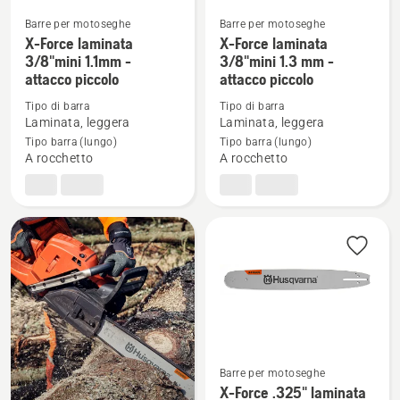
Barre per motoseghe
Barre per motoseghe
X-Force laminata
X-Force laminata
Vedi
Vedi
3/8"mini 1.1mm -
3/8"mini 1.3 mm -
maggiori
maggiori
attacco piccolo
attacco piccolo
dettagli
dettagli
Tipo di barra
Tipo di barra
su
su
Laminata, leggera
Laminata, leggera
X-
X-
Tipo barra (lungo)
Tipo barra (lungo)
Force
Force
A rocchetto
A rocchetto
laminata
laminata
3/8"mini
3/8"mini
1.1mm
1.3
-
mm
attacco
-
piccolo
attacco
piccolo
Barre per motoseghe
X-Force .325" laminata
Vedi