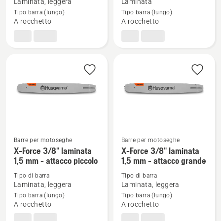
su
su
Laminata, leggera
Laminata
X-
Laminata
Tipo barra (lungo)
Tipo barra (lungo)
A rocchetto
A rocchetto
Force
.325"
laminata
1,5mm
.325"
-
1,5mm
attacco
-
piccolo
attacco
piccolo
Barre per motoseghe
Barre per motoseghe
Vedi
Vedi
X-Force 3/8" laminata
X-Force 3/8" laminata
maggiori
maggiori
1,5 mm - attacco piccolo
1,5 mm - attacco grande
dettagli
dettagli
Tipo di barra
Tipo di barra
su
su
Laminata, leggera
Laminata, leggera
X-
X-
Tipo barra (lungo)
Tipo barra (lungo)
A rocchetto
A rocchetto
Force
Force
3/8"
3/8"