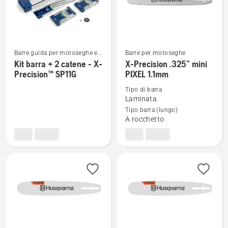
-
attaco
piccolo
Barre guida per motoseghe e
Barre per motoseghe
Vedi
Vedi
potatori ad asta
Kit barra + 2 catene - X-
X-Precision .325” mini
maggiori
maggiori
Precision™ SP11G
PIXEL 1.1mm
dettagli
dettagli
Tipo di barra
su
su
Laminata
Kit
X-
Tipo barra (lungo)
A rocchetto
barra
Precision
+
.325”
2
mini
catene
PIXEL
-
1.1mm
X-
Precision™
SP11G