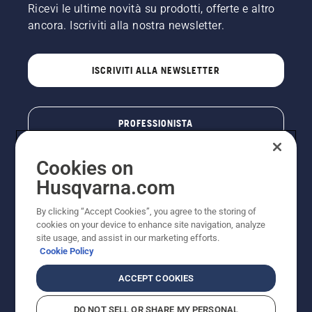
Ricevi le ultime novità su prodotti, offerte e altro
ancora. Iscriviti alla nostra newsletter.
ISCRIVITI ALLA NEWSLETTER
PROFESSIONISTA
Cookies on
Husqvarna.com
By clicking “Accept Cookies”, you agree to the storing of
cookies on your device to enhance site navigation, analyze
site usage, and assist in our marketing efforts.
Cookie Policy
© Husqvarna AB (publ). Tutti i diritti riservati. I prezzi
ACCEPT COOKIES
pubblicati si intendono raccomandati e arrotondati, non
impegnativi, comprensivi di I.V.A. vigente. FERCAD SpA
DO NOT SELL OR SHARE MY PERSONAL