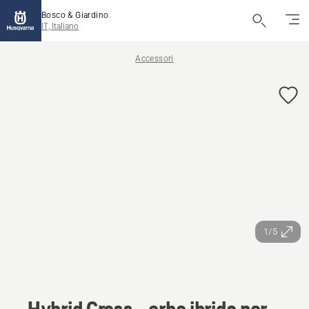
Bosco & Giardino
IT, Italiano
Accessori
1/5
Hybrid Grass - erba ibrida per