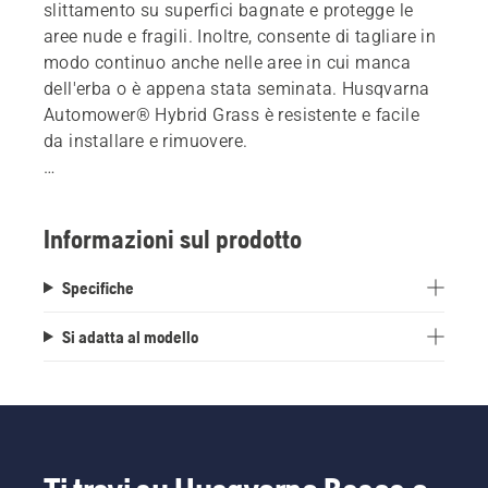
slittamento su superfici bagnate e protegge le
aree nude e fragili. Inoltre, consente di tagliare in
modo continuo anche nelle aree in cui manca
dell'erba o è appena stata seminata. Husqvarna
Automower® Hybrid Grass è resistente e facile
da installare e rimuovere.
Misura 1x1 m e viene fornito con 16 picchetti
verdi per un'installazione sicura.
Informazioni sul prodotto
L'erba ibrida fa parte della nostra ampia gamma
di accessori Automower® di alta qualità.
Specifiche
Si adatta al modello