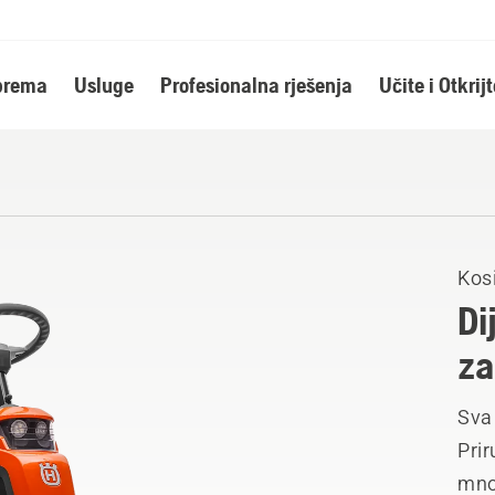
oprema
Usluge
Profesionalna rješenja
Učite i Otkrijt
Kosi
Di
za
Sva
Prir
mno