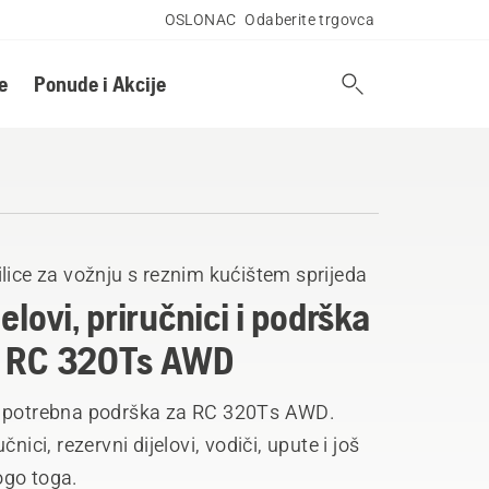
OSLONAC
Odaberite trgovca
e
Ponude i Akcije
lice za vožnju s reznim kućištem sprijeda
jelovi, priručnici i podrška
 RC 320Ts AWD
 potrebna podrška za RC 320Ts AWD.
učnici, rezervni dijelovi, vodiči, upute i još
go toga.