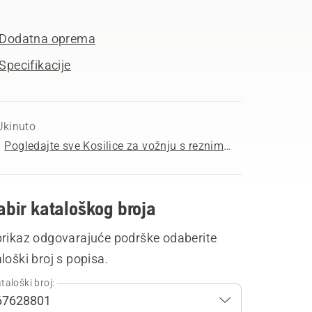
Dodatna oprema
Specifikacije
Ukinuto
Pogledajte sve Kosilice za vožnju s reznim kućištem sprijeda za kupnju
bir kataloškog broja
prikaz odgovarajuće podrške odaberite
loški broj s popisa.
taloški broj: