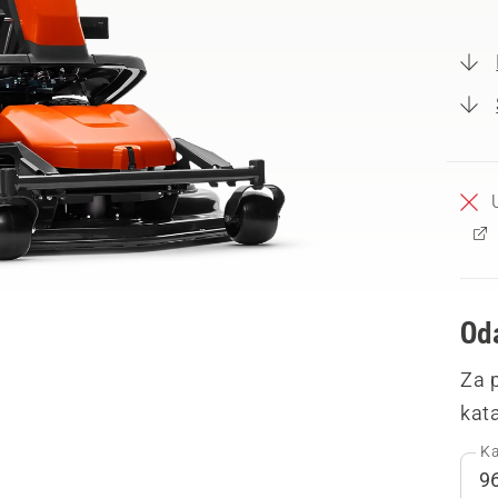
Oda
Za 
kata
Ka