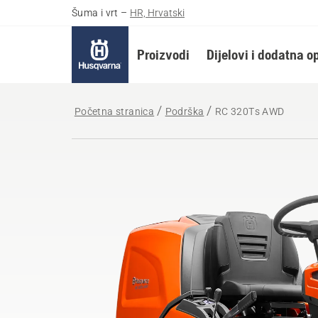
Šuma i vrt
–
HR, Hrvatski
Proizvodi
Dijelovi i dodatna 
Početna stranica
Podrška
RC 320Ts AWD