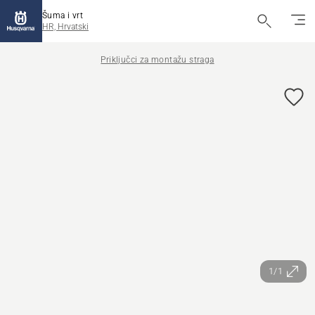
Šuma i vrt
HR, Hrvatski
Priključci za montažu straga
1/1