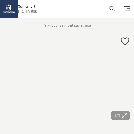
Šuma i vrt
HR, Hrvatski
Priključci za montažu straga
1/1