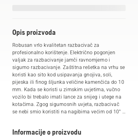
Opis proizvoda
Robusan vrlo kvalitetan razbacivač za
profesionalno korištenje. Električno pogonjen
valjak za razbacivanje jamči ravnomjerno i
sigurno razbacivanje. Zaštitna rešetka na vrhu se
koristi kao sito kod usipavanja gnojiva, soli,
pijeska ili finog šljunka veličine kamenčića do 10
mm. Kada se koristi u zimskim uvjetima, vučno
vozilo bi trebalo imati lance za snijeg i utege na
kotačima. Zgog sigurnosnih uvjeta, razbacivač
se nebi smio koristiti na nagibima većim od 10° u
bilo kojem smjeru. Radna širina: 100 cm.
Informacije o proizvodu