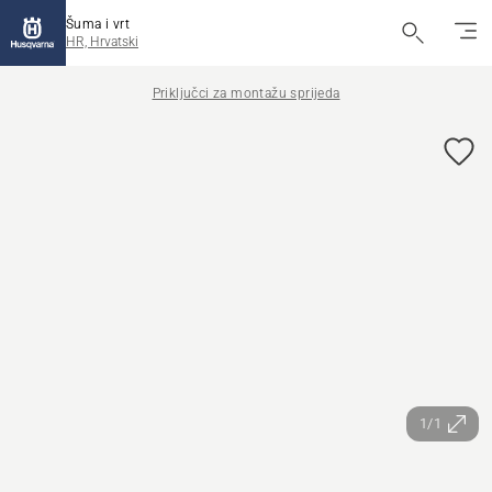
Šuma i vrt
HR, Hrvatski
Priključci za montažu sprijeda
1/1