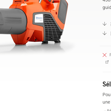
guid
Sél
Pour
une 
Ré