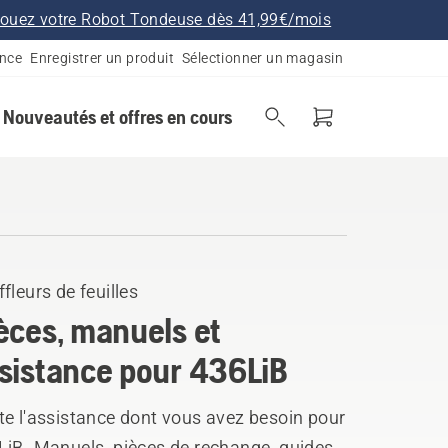
ouez votre Robot Tondeuse dès 41,99€/mois
ance
Enregistrer un produit
Sélectionner un magasin
Nouveautés et offres en cours
fleurs de feuilles
èces, manuels et
sistance pour 436LiB
te l'assistance dont vous avez besoin pour
LiB. Manuels, pièces de rechange, guides,