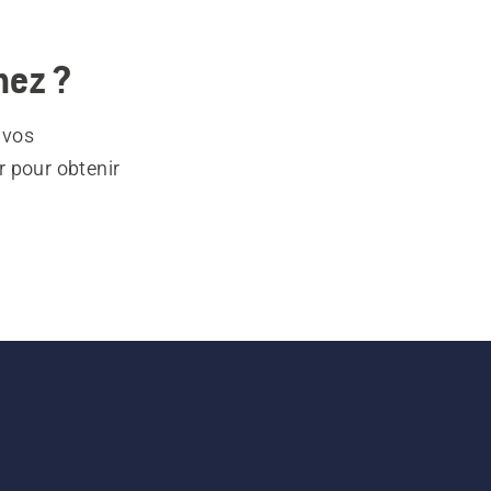
hez ?
 vos
r pour obtenir