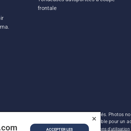
frontale
ir
arna.
es prix indiqués sont des prix de vente conseillés. Photos no
s (TVA incluse), sauf si le produit est disponible pour un ac
a.com
ntions légales
Politique relative aux cookies
Conditions d'utilisation
ACCEPTER LES