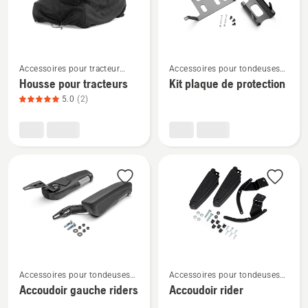
du
produit
4.5
Voir
Voir
sur
Accessoires pour tracteur
Accessoires pour tondeuses
plus
plus
5
tondeuse
autoportées à coupe frontale
Housse pour tracteurs
Kit plaque de protection
de
de
5.0
(2)
détails
détails
sur
sur
Housse
Kit
pour
plaque
tracteurs,
de
note
protection
du
produit
5
sur
Voir
Voir
5
Accessoires pour tondeuses
Accessoires pour tondeuses
plus
plus
autoportées à coupe frontale
autoportées à coupe frontale
Accoudoir gauche riders
Accoudoir rider
de
de