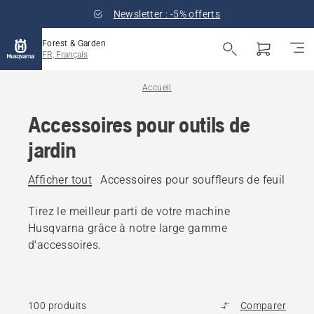
Newsletter : -5% offerts
Forest & Garden
FR, Français
Accueil
Accessoires pour outils de
jardin
Afficher tout
Accessoires pour souffleurs de feuilles
A
Tirez le meilleur parti de votre machine
Husqvarna grâce à notre large gamme
d'accessoires.
100 produits
Comparer