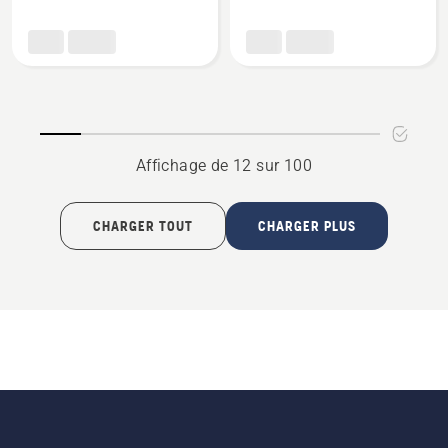
détails
détails
sur
sur
Accoudoir
Accoudoir
gauche
rider
riders
Affichage de 12 sur 100
CHARGER TOUT
CHARGER PLUS