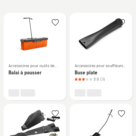
Tous
les
produits
Voir
Voir
Accessoires pour outils de
Accessoires pour souffleurs
plus
plus
jardin
de feuilles
Balai à pousser
Buse plate
de
de
3.0
(3)
détails
détails
sur
sur
Balai
Buse
à
plate,
pousser
note
du
produit
3