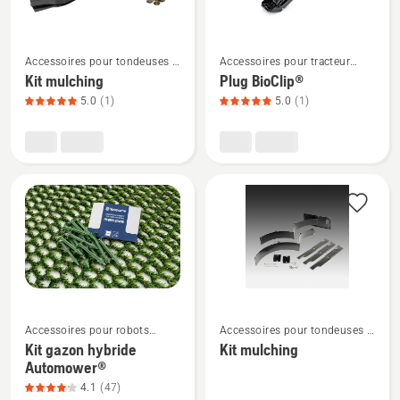
sur
5
Voir
Voir
Accessoires pour tondeuses à
Accessoires pour tracteur
plus
plus
rayon de braquage zéro
tondeuse
Kit mulching
Plug BioClip®
de
de
5.0
(1)
5.0
(1)
détails
détails
sur
sur
Kit
Plug
mulching,
BioClip®,
note
note
du
du
produit
produit
5
5
sur
sur
5
5
Voir
Voir
Accessoires pour robots
Accessoires pour tondeuses à
plus
plus
tondeuses
rayon de braquage zéro
Kit gazon hybride
Kit mulching
de
de
Automower®
détails
détails
4.1
(47)
sur
sur