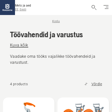
Mets ja aed
EE, Eesti
Kodu
Töövahendid ja varustus
Kuva kõik
Vaadake oma tööks vajalikke töövahendeid ja
varustust.
4 products
Võrdle
Kuva
kõik