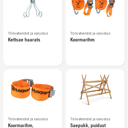
tooted
Vaata
Vaata
Töövahendid ja varustus
Töövahendid ja varustus
rohkem
rohkem
Kettsae haarats
Koormarihm
üksikasju
üksikasju
toote
toote
Kettsae
Koormarihm
haarats
kohta
kohta
Vaata
Vaata
Töövahendid ja varustus
Töövahendid ja varustus
rohkem
rohkem
Koormarihm,
Saepukk, puidust
üksikasju
üksikasju