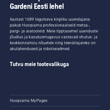
Gardeni Eesti lehel
Aastast 1689 tegutseva kirgliku uuendajana
pakub Husqvarna professionaalseid metsa-,
pargi- ja aiatooteid. Meie tipptasemel uuenduste
jõudlus ja kasutusmugavus vastavad ohutus- ja
keskkonnahoiu nõuetele ning teenäitajateks on
akulahendused ja robotseadmed.
Tutvu meie tootevalikuga
Husqvarna MyPages