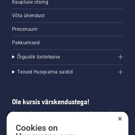
Kaupluse otsing
Võta ühendust
Pressiruum
Pakkumised
Õiguslik tooteteave
Teised Husqvarna saidid
Ole kursis värskendustega!
Saa uusimat teavet uute toodete, eripakkumiste
ja muu kohta. Registreeru meie uudiskirja
Cookies on
saamiseks siin.