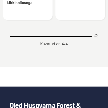
kiirkinnitusega
toote
toote
Koormarihm,
Saepukk,
kiirkinnitusega
puidust
kohta
kohta
Kuvatud on 4/4
Oled Husqvarna Forest &