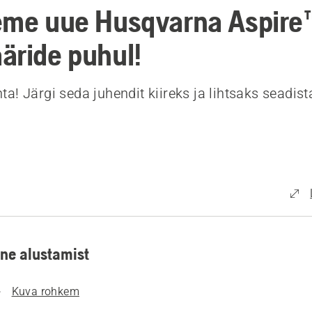
eme uue Husqvarna Aspire
äride puhul!
a! Järgi seda juhendit kiireks ja lihtsaks seadis
ne alustamist
Kuva rohkem