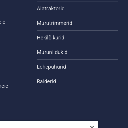
Aiatraktorid
ele
Murutrimmerid
Hekilõikurid
Muruniidukid
Lehepuhurid
Raiderid
meie