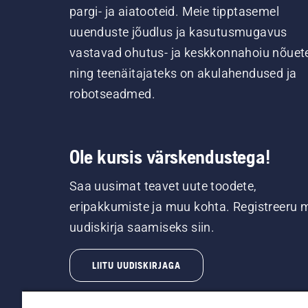
pargi- ja aiatooteid. Meie tipptasemel
uuenduste jõudlus ja kasutusmugavus
vastavad ohutus- ja keskkonnahoiu nõuet
ning teenäitajateks on akulahendused ja
robotseadmed.
Ole kursis värskendustega!
Saa uusimat teavet uute toodete,
eripakkumiste ja muu kohta. Registreeru 
uudiskirja saamiseks siin.
LIITU UUDISKIRJAGA