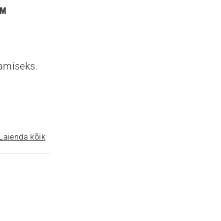
™
tamiseks.
Laienda kõik