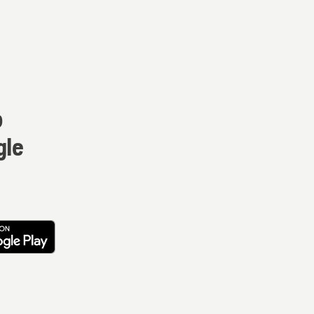
a
p
gle