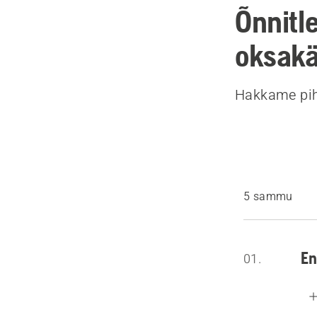
Õnnitl
oksakä
Hakkame piht
5 sammu
En
01.