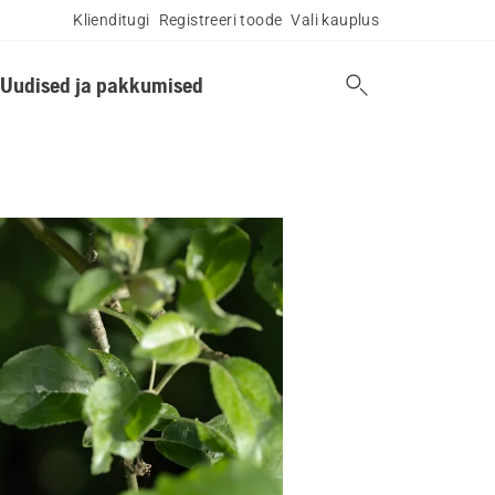
Klienditugi
Registreeri toode
Vali kauplus
Uudised ja pakkumised