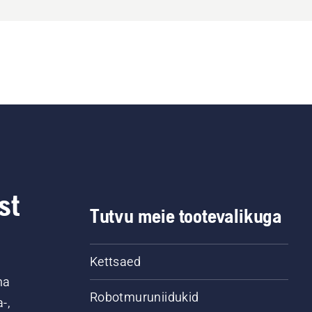
st
Tutvu meie tootevalikuga
Kettsaed
na
Robotmuruniidukid
-,