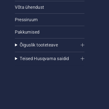
Võta ühendust
Pressiruum
Pakkumised
Õiguslik tooteteave
Teised Husqvarna saidid