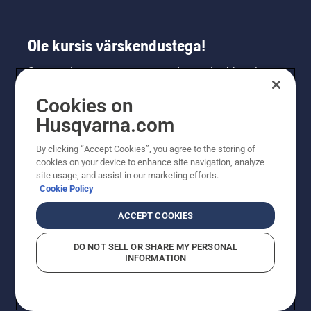
Ole kursis värskendustega!
Saa uusimat teavet uute toodete, eripakkumiste
ja muu kohta. Registreeru meie uudiskirja
Cookies on
saamiseks siin.
Husqvarna.com
LIITU UUDISKIRJAGA
By clicking “Accept Cookies”, you agree to the storing of
cookies on your device to enhance site navigation, analyze
site usage, and assist in our marketing efforts.
Cookie Policy
ACCEPT COOKIES
DO NOT SELL OR SHARE MY PERSONAL
INFORMATION
© Husqvarna AB (publ). Kõik õigused kaitstud. Esitatud
hinnad on soovituslikud jaemüügihinnad.