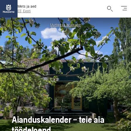
Mets ja aed
EE, Eesti
Uurige ja avastage
Aianduskalender – teie aia
töödeloend