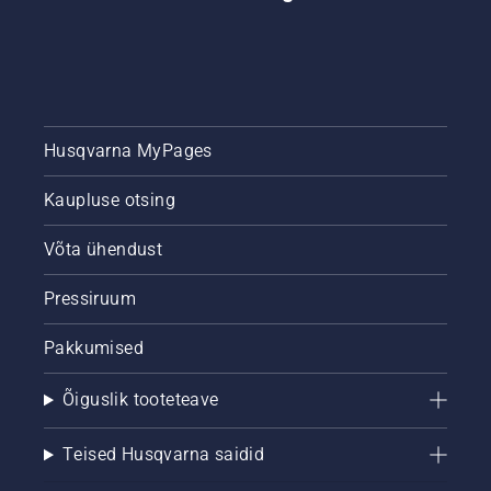
Husqvarna MyPages
Kaupluse otsing
Võta ühendust
Pressiruum
Pakkumised
Õiguslik tooteteave
Teised Husqvarna saidid