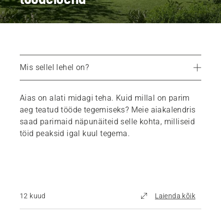
Mis sellel lehel on?
12-kuu aianduskalender
Aias on alati midagi teha. Kuid millal on parim
Soovitatavad tooted
aeg teatud tööde tegemiseks? Meie aiakalendris
saad parimaid näpunäiteid selle kohta, milliseid
töid peaksid igal kuul tegema.
12 kuud
Laienda kõik