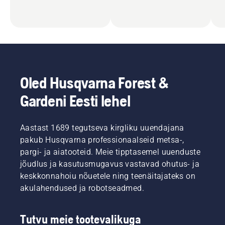
Oled Husqvarna Forest &
Gardeni Eesti lehel
Aastast 1689 tegutseva kirgliku uuendajana
pakub Husqvarna professionaalseid metsa-,
pargi- ja aiatooteid. Meie tipptasemel uuenduste
jõudlus ja kasutusmugavus vastavad ohutus- ja
keskkonnahoiu nõuetele ning teenäitajateks on
akulahendused ja robotseadmed.
Tutvu meie tootevalikuga