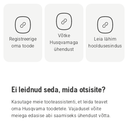
Võtke
Registreerige
Leia lähim
Husqvarnaga
oma toode
hooldusesindus
ühendust
Ei leidnud seda, mida otsisite?
Kasutage meie tooteassistenti, et leida teavet
oma Husqvarna toodetele. Vajadusel võite
meiega edasise abi saamiseks ühendust võtta.