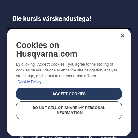
Ole kursis värskendustega!
Saa uusimat teavet uute toodete, eripakkumiste
ja muu kohta. Registreeru meie uudiskirja
Cookies on
saamiseks siin.
Husqvarna.com
LIITU UUDISKIRJAGA
By clicking “Accept Cookies”, you agree to the storing of
cookies on your device to enhance site navigation, analyze
site usage, and assist in our marketing efforts.
Cookie Policy
ACCEPT COOKIES
DO NOT SELL OR SHARE MY PERSONAL
INFORMATION
© Husqvarna AB (publ). Kõik õigused kaitstud. Esitatud
hinnad on soovituslikud jaemüügihinnad.
Küpsiste põhimõtted
Kasutustingimused
Privaatsusavaldus