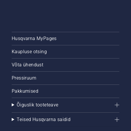
Husqvarna MyPages
Kaupluse otsing
Võta ühendust
Pressiruum
Pakkumised
Õiguslik tooteteave
Teised Husqvarna saidid