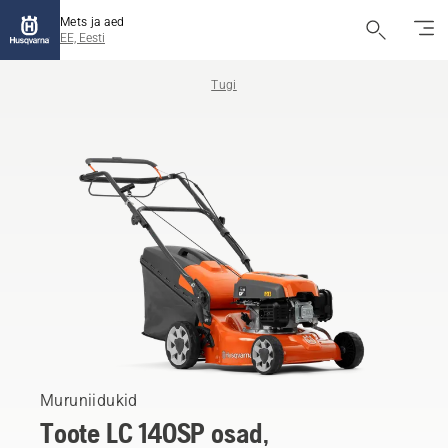
Mets ja aed
EE, Eesti
Tugi
Muruniidukid
Toote LC 140SP osad,