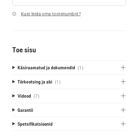
Kust leida oma tootenumbrit?
Toe sisu
Käsiraamatud ja dokumendid
(1)
Tõrkeotsing ja abi
(1)
Videod
(7)
Garantii
Spetsifikatsioonid