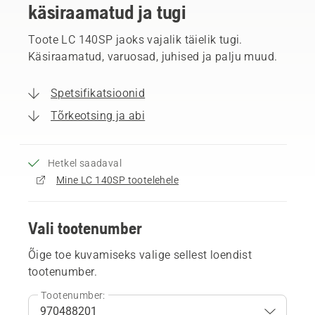
käsiraamatud ja tugi
Toote LC 140SP jaoks vajalik täielik tugi.
Käsiraamatud, varuosad, juhised ja palju muud.
Spetsifikatsioonid
Tõrkeotsing ja abi
Hetkel saadaval
Mine LC 140SP tootelehele
Vali tootenumber
Õige toe kuvamiseks valige sellest loendist
tootenumber.
Tootenumber: