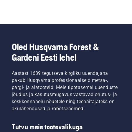
Oled Husqvarna Forest &
Gardeni Eesti lehel
Aastast 1689 tegutseva kirgliku uuendajana
pakub Husqvarna professionaalseid metsa-,
pargi- ja aiatooteid. Meie tipptasemel uuenduste
jõudlus ja kasutusmugavus vastavad ohutus- ja
keskkonnahoiu nõuetele ning teenäitajateks on
akulahendused ja robotseadmed.
Tutvu meie tootevalikuga