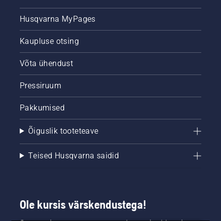
Husqvarna MyPages
Kaupluse otsing
Võta ühendust
Pressiruum
Pakkumised
Õiguslik tooteteave
Teised Husqvarna saidid
Ole kursis värskendustega!