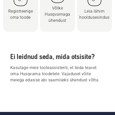
Võtke
Registreerige
Leia lähim
Husqvarnaga
oma toode
hooldusesindus
ühendust
Ei leidnud seda, mida otsisite?
Kasutage meie tooteassistenti, et leida teavet
oma Husqvarna toodetele. Vajadusel võite
meiega edasise abi saamiseks ühendust võtta.