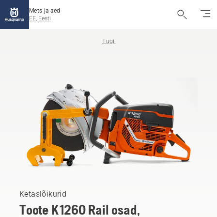
Mets ja aed
EE, Eesti
Tugi
Ketaslõikurid
Toote K 1260 Rail osad,