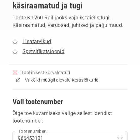
käsiraamatud ja tugi
Toote K 1260 Rail jaoks vajalik täielik tugi.
Käsiraamatud, varuosad, juhised ja palju muud.
Lisatarvikud
Spetsifikatsioonid
Tootmisest kõrvaldatud
Vt kõiki müügil olevaid Ketaslõikurid
Vali tootenumber
Õige toe kuvamiseks valige sellest loendist
tootenumber.
Tootenumber: