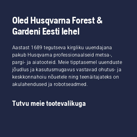
Oled Husqvarna Forest &
Gardeni Eesti lehel
Aastast 1689 tegutseva kirgliku uuendajana
pakub Husqvarna professionaalseid metsa-,
pargi- ja aiatooteid. Meie tipptasemel uuenduste
jõudlus ja kasutusmugavus vastavad ohutus- ja
keskkonnahoiu nõuetele ning teenäitajateks on
akulahendused ja robotseadmed.
Tutvu meie tootevalikuga