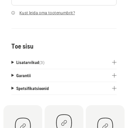
Kust leida oma tootenumbrit?
Toe sisu
Lisatarvikud
(
3
)
Garantii
Spetsifikatsioonid