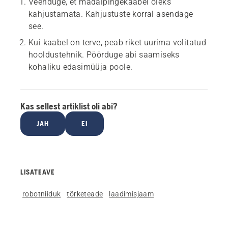
Veenduge, et madalpingekaabel oleks
kahjustamata. Kahjustuste korral asendage
see.
Kui kaabel on terve, peab riket uurima volitatud
hooldustehnik. Pöörduge abi saamiseks
kohaliku edasimüüja poole.
Kas sellest artiklist oli abi?
JAH
EI
LISATEAVE
robotniiduk
tõrketeade
laadimisjaam