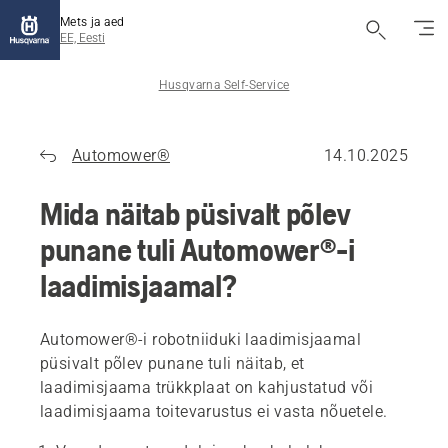
Mets ja aed
EE, Eesti
Husqvarna Self-Service
Automower®
14.10.2025
Mida näitab püsivalt põlev
punane tuli Automower®-i
laadimisjaamal?
Automower®-i robotniiduki laadimisjaamal
püsivalt põlev punane tuli näitab, et
laadimisjaama trükkplaat on kahjustatud või
laadimisjaama toitevarustus ei vasta nõuetele.