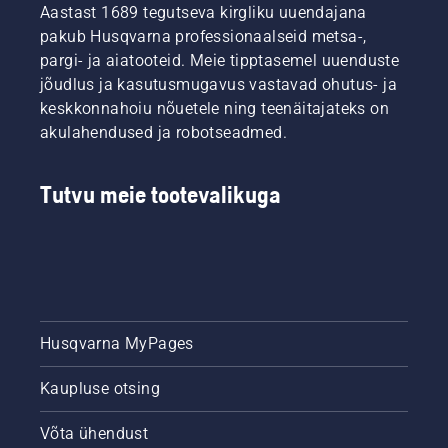
Aastast 1689 tegutseva kirgliku uuendajana
pakub Husqvarna professionaalseid metsa-,
pargi- ja aiatooteid. Meie tipptasemel uuenduste
jõudlus ja kasutusmugavus vastavad ohutus- ja
keskkonnahoiu nõuetele ning teenäitajateks on
akulahendused ja robotseadmed.
Tutvu meie tootevalikuga
Husqvarna MyPages
Kaupluse otsing
Võta ühendust