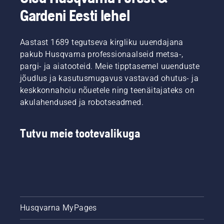
Gardeni Eesti lehel
Aastast 1689 tegutseva kirgliku uuendajana
pakub Husqvarna professionaalseid metsa-,
pargi- ja aiatooteid. Meie tipptasemel uuenduste
jõudlus ja kasutusmugavus vastavad ohutus- ja
keskkonnahoiu nõuetele ning teenäitajateks on
akulahendused ja robotseadmed.
Tutvu meie tootevalikuga
Husqvarna MyPages