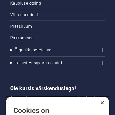
Kaupluse otsing
Võta ühendust
Pressiruum
Pakkumised
Õiguslik tooteteave
Teised Husqvarna saidid
Ole kursis värskendustega!
Saa uusimat teavet uute toodete, eripakkumiste
ja muu kohta. Registreeru meie uudiskirja
Cookies on
saamiseks siin.