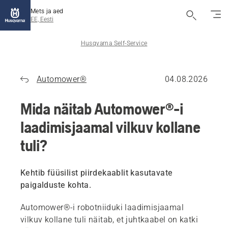
Mets ja aed
EE, Eesti
Husqvarna Self-Service
Automower®
04.08.2026
Mida näitab Automower®-i
laadimisjaamal vilkuv kollane
tuli?
Kehtib füüsilist piirdekaablit kasutavate
paigalduste kohta.
Automower®-i robotniiduki laadimisjaamal
vilkuv kollane tuli näitab, et juhtkaabel on katki