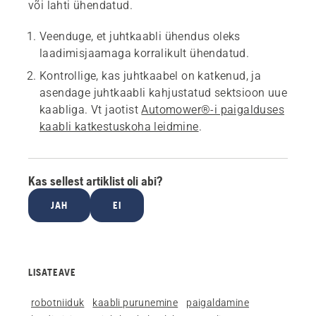
või lahti ühendatud.
Veenduge, et juhtkaabli ühendus oleks
laadimisjaamaga korralikult ühendatud.
Kontrollige, kas juhtkaabel on katkenud, ja
asendage juhtkaabli kahjustatud sektsioon uue
kaabliga. Vt jaotist
Automower®-i paigalduses
kaabli katkestuskoha leidmine
.
Kas sellest artiklist oli abi?
JAH
EI
LISATEAVE
robotniiduk
kaabli purunemine
paigaldamine