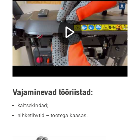
Vajaminevad tööriistad:
kaitsekindad;
nihketihvtid – tootega kaasas.