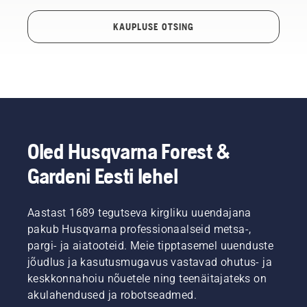
KAUPLUSE OTSING
Oled Husqvarna Forest &
Gardeni Eesti lehel
Aastast 1689 tegutseva kirgliku uuendajana
pakub Husqvarna professionaalseid metsa-,
pargi- ja aiatooteid. Meie tipptasemel uuenduste
jõudlus ja kasutusmugavus vastavad ohutus- ja
keskkonnahoiu nõuetele ning teenäitajateks on
akulahendused ja robotseadmed.