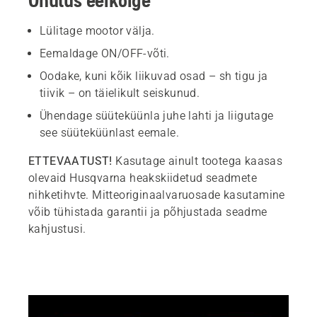
Ohutus eelkõige
Lülitage mootor välja.
Eemaldage ON/OFF-võti.
Oodake, kuni kõik liikuvad osad – sh tigu ja
tiivik – on täielikult seiskunud.
Ühendage süüteküünla juhe lahti ja liigutage
see süüteküünlast eemale.
ETTEVAATUST!
Kasutage ainult tootega kaasas
olevaid Husqvarna heakskiidetud seadmete
nihketihvte. Mitteoriginaalvaruosade kasutamine
võib tühistada garantii ja põhjustada seadme
kahjustusi.