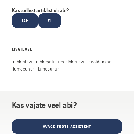
Kas sellest artiklist oli abi?
JAH
EI
LISATEAVE
nihketihvt
nihkepolt
teo nihketihvt
hooldamine
lumepuhur
lumepuhur
Kas vajate veel abi?
AVAGE TOOTE ASSISTENT