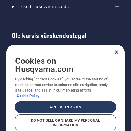
Teised Husqvarna saidid
Ole kursis värskendustega!
Saa uusimat teavet uute toodete, eripakkumiste
ja muu kohta. Registreeru meie uudiskirja
Cookies on
saamiseks siin.
Husqvarna.com
LIITU UUDISKIRJAGA
By clicking “Accept Cookies”, you agree to the storing of
cookies on your device to enhance site navigation, analyze
site usage, and assist in our marketing efforts.
Cookie Policy
ACCEPT COOKIES
DO NOT SELL OR SHARE MY PERSONAL
INFORMATION