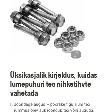
Üksikasjalik kirjeldus, kuidas
lumepuhuri teo nihketihvte
vahetada
Joondage augud – pöörake tigu, kuni teo
rummus olev auk joondub teo võlli auguga.