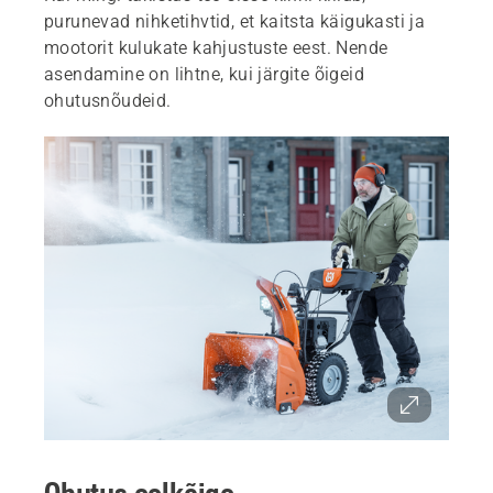
purunevad nihketihvtid, et kaitsta käigukasti ja
mootorit kulukate kahjustuste eest. Nende
asendamine on lihtne, kui järgite õigeid
ohutusnõudeid.