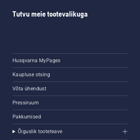
Tutvu meie tootevalikuga
Husqvarna MyPages
Kaupluse otsing
Võta ühendust
Pressiruum
Pakkumised
Õiguslik tooteteave