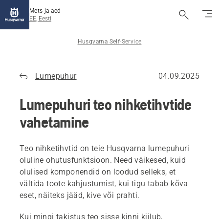
Mets ja aed
EE, Eesti
Husqvarna Self-Service
Lumepuhur
04.09.2025
Lumepuhuri teo nihketihvtide
vahetamine
Teo nihketihvtid on teie Husqvarna lumepuhuri
oluline ohutusfunktsioon. Need väikesed, kuid
olulised komponendid on loodud selleks, et
vältida toote kahjustumist, kui tigu tabab kõva
eset, näiteks jääd, kive või prahti.
Kui mingi takistus teo sisse kinni kiilub,