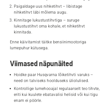
Paigaldage uus nihketihvt – libistage
nihketihvt läbi mõlema augu.
Kinnitage lukustustihvtiga – suruge
lukustustihvt oma kohale, et nihketihvt
kinnitada.
Enne käivitamist täitke bensiinimootoriga
lumepuhur kütusega.
Viimased näpunäited
Hoidke paar Husqvarna lõiketihvti varuks –
need on talviseks hoolduseks üliolulised.
Kontrollige lumehooajal regulaarselt teo tihvte,
eriti kui kuulete ebatavalisi helisid või kui tigu
enam ei pöörle.