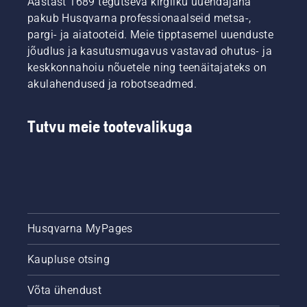
Aastast 1689 tegutseva kirgliku uuendajana
pakub Husqvarna professionaalseid metsa-,
pargi- ja aiatooteid. Meie tipptasemel uuenduste
jõudlus ja kasutusmugavus vastavad ohutus- ja
keskkonnahoiu nõuetele ning teenäitajateks on
akulahendused ja robotseadmed.
Tutvu meie tootevalikuga
Husqvarna MyPages
Kaupluse otsing
Võta ühendust