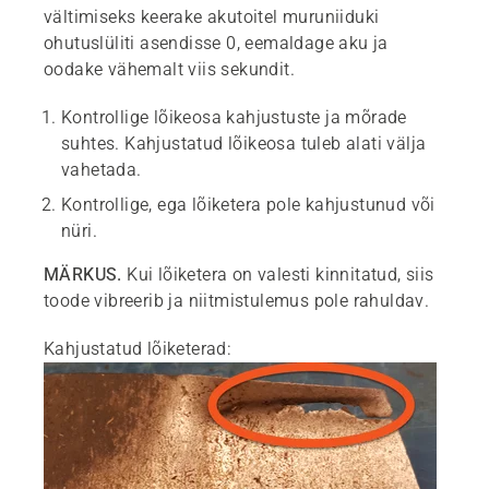
vältimiseks keerake akutoitel muruniiduki
ohutuslüliti asendisse 0, eemaldage aku ja
oodake vähemalt viis sekundit.
Kontrollige lõikeosa kahjustuste ja mõrade
suhtes. Kahjustatud lõikeosa tuleb alati välja
vahetada.
Kontrollige, ega lõiketera pole kahjustunud või
nüri.
MÄRKUS.
Kui lõiketera on valesti kinnitatud, siis
toode vibreerib ja niitmistulemus pole rahuldav.
Kahjustatud lõiketerad: