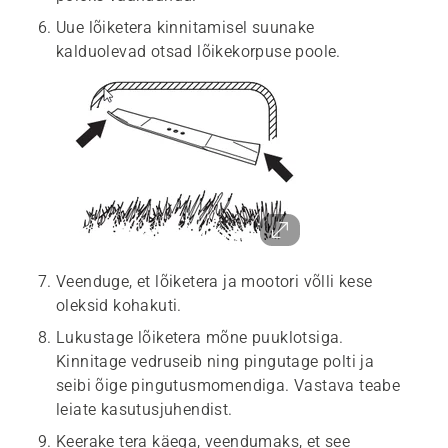
Uue lõiketera kinnitamisel suunake
kalduolevad otsad lõikekorpuse poole.
Veenduge, et lõiketera ja mootori võlli kese
oleksid kohakuti.
Lukustage lõiketera mõne puuklotsiga.
Kinnitage vedruseib ning pingutage polti ja
seibi õige pingutusmomendiga. Vastava teabe
leiate kasutusjuhendist.
Keerake tera käega, veendumaks, et see