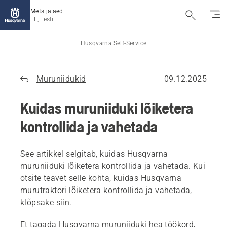
Mets ja aed
EE, Eesti
Husqvarna Self-Service
Muruniidukid
09.12.2025
Kuidas muruniiduki lõiketera
kontrollida ja vahetada
See artikkel selgitab, kuidas Husqvarna
muruniiduki lõiketera kontrollida ja vahetada. Kui
otsite teavet selle kohta, kuidas Husqvarna
murutraktori lõiketera kontrollida ja vahetada,
klõpsake
siin
.
Et tagada Husqvarna muruniiduki hea töökord,