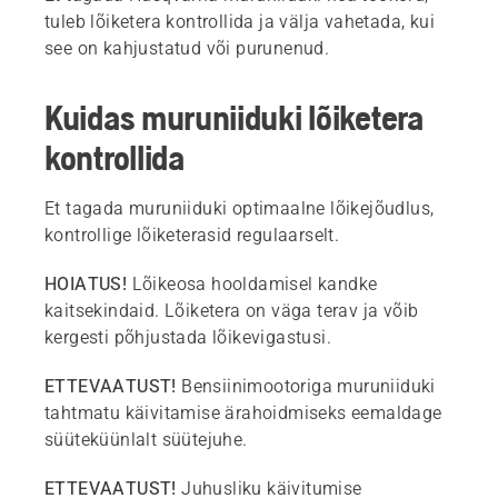
tuleb lõiketera kontrollida ja välja vahetada, kui
see on kahjustatud või purunenud.
Kuidas muruniiduki lõiketera
kontrollida
Et tagada muruniiduki optimaalne lõikejõudlus,
kontrollige lõiketerasid regulaarselt.
HOIATUS!
Lõikeosa hooldamisel kandke
kaitsekindaid. Lõiketera on väga terav ja võib
kergesti põhjustada lõikevigastusi.
ETTEVAATUST!
Bensiinimootoriga muruniiduki
tahtmatu käivitamise ärahoidmiseks eemaldage
süüteküünlalt süütejuhe.
ETTEVAATUST!
Juhusliku käivitumise