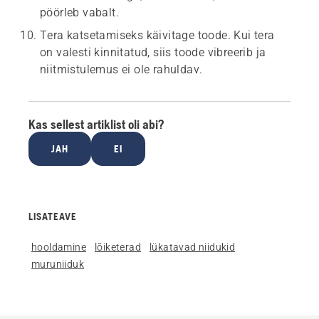
pöörleb vabalt.
Tera katsetamiseks käivitage toode. Kui tera
on valesti kinnitatud, siis toode vibreerib ja
niitmistulemus ei ole rahuldav.
Kas sellest artiklist oli abi?
JAH
EI
LISATEAVE
hooldamine
lõiketerad
lükatavad niidukid
muruniiduk