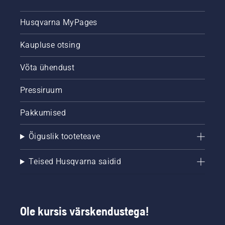
Husqvarna MyPages
Kaupluse otsing
Võta ühendust
Pressiruum
Pakkumised
Õiguslik tooteteave
Teised Husqvarna saidid
Ole kursis värskendustega!