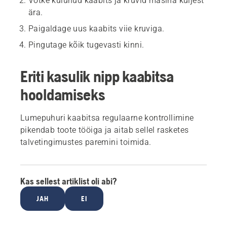
Võtke kulunud kaabits ja kruvid masina küljest
ära.
Paigaldage uus kaabits viie kruviga.
Pingutage kõik tugevasti kinni.
Eriti kasulik nipp kaabitsa
hooldamiseks
Lumepuhuri kaabitsa regulaarne kontrollimine
pikendab toote tööiga ja aitab sellel rasketes
talvetingimustes paremini toimida.
Kas sellest artiklist oli abi?
JAH
EI