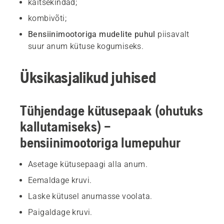
kaitsekindad;
kombivõti;
Bensiinimootoriga mudelite puhul
piisavalt
suur anum kütuse kogumiseks.
Üksikasjalikud juhised
Tühjendage kütusepaak (ohutuks
kallutamiseks) –
bensiinimootoriga lumepuhur
Asetage kütusepaagi alla anum.
Eemaldage kruvi.
Laske kütusel anumasse voolata.
Paigaldage kruvi.