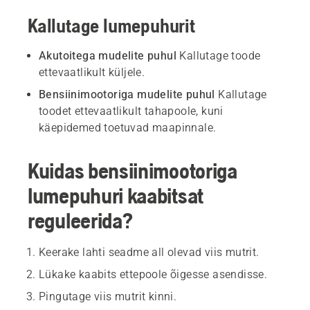
Kallutage lumepuhurit
Akutoitega mudelite puhul
Kallutage toode
ettevaatlikult küljele.
Bensiinimootoriga mudelite puhul
Kallutage
toodet ettevaatlikult tahapoole, kuni
käepidemed toetuvad maapinnale.
Kuidas bensiinimootoriga
lumepuhuri kaabitsat
reguleerida?
Keerake lahti seadme all olevad viis mutrit.
Lükake kaabits ettepoole õigesse asendisse.
Pingutage viis mutrit kinni.