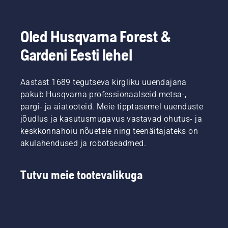
Oled Husqvarna Forest &
Gardeni Eesti lehel
Aastast 1689 tegutseva kirgliku uuendajana
pakub Husqvarna professionaalseid metsa-,
pargi- ja aiatooteid. Meie tipptasemel uuenduste
jõudlus ja kasutusmugavus vastavad ohutus- ja
keskkonnahoiu nõuetele ning teenäitajateks on
akulahendused ja robotseadmed.
Tutvu meie tootevalikuga