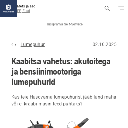
Mets ja aed
EE, Eesti
Husqvarna Self-Service
Lumepuhur
02.10.2025
Kaabitsa vahetus: akutoitega
ja bensiinimootoriga
lumepuhurid
Kas teie Husqvarna lumepuhurist jääb lund maha
või ei kraabi masin teed puhtaks?