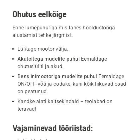
Ohutus eelkõige
Enne lumepuhuriga mis tahes hooldustööga
alustamist tehke järgmist.
Lülitage mootor välja.
Akutoitega mudelite puhul
Eemaldage
ohutuslüliti ja akud.
Bensiinimootoriga mudelite puhul
Eemaldage
ON/OFF-võti ja oodake, kuni kõik liikuvad osad
on peatunud.
Kandke alati kaitsekindaid – teolabad on
teravad!
Vajaminevad tööriistad: