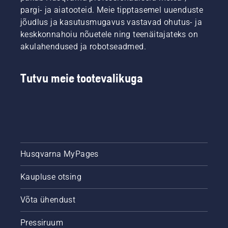
pargi- ja aiatooteid. Meie tipptasemel uuenduste
jõudlus ja kasutusmugavus vastavad ohutus- ja
keskkonnahoiu nõuetele ning teenäitajateks on
akulahendused ja robotseadmed.
Tutvu meie tootevalikuga
Husqvarna MyPages
Kaupluse otsing
Võta ühendust
Pressiruum