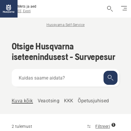
Mets ja aed
EE, Eesti
Husqvarna Self-Service
Otsige Husqvarna
iseteenindusest - Survepesur
Kuidas
saame
aidata?
Kuva kõik
Veaotsing
KKK
Õpetusjuhised
1
2 tulemust
Filtreeri