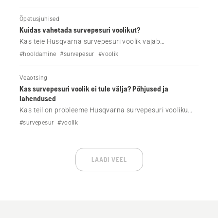
Õpetusjuhised
Kuidas vahetada survepesuri voolikut?
Kas teie Husqvarna survepesuri voolik vajab
väljavahetamist? Lugege üksikasjalikku juhendit, kuidas
#hooldamine
#survepesur
#voolik
vahetada voolikut sisemiste või väliste voolikurullidega
mudelitel.
Veaotsing
Kas survepesuri voolik ei tule välja? Põhjused ja
lahendused
Kas teil on probleeme Husqvarna survepesuri vooliku
väljatõmbamisega? Siit saate teada, millised on
#survepesur
#voolik
levinumad põhjused – näiteks mustusest tekkinud
ummistus või sassis voolikurullid – ja kuidas probleemi
lihtsate toimingutega lahendada.
LAADI VEEL