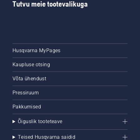
Tutvu meie tootevalikuga
Husqvarna MyPages
Kaupluse otsing
Võta ühendust
Pressiruum
Pakkumised
Õiguslik tooteteave
Teised Husqvarna saidid