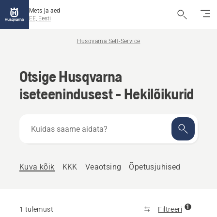
Mets ja aed
EE, Eesti
Husqvarna Self-Service
Otsige Husqvarna
iseteenindusest - Hekilõikurid
Kuidas
saame
aidata?
Kuva kõik
KKK
Veaotsing
Õpetusjuhised
1
1 tulemust
Filtreeri