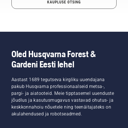
KAUPLUSE OTSING
Oled Husqvarna Forest &
Gardeni Eesti lehel
Aastast 1689 tegutseva kirgliku uuendajana
pakub Husqvarna professionaalseid metsa-,
pargi- ja aiatooteid. Meie tipptasemel uuenduste
jõudlus ja kasutusmugavus vastavad ohutus- ja
keskkonnahoiu nõuetele ning teenäitajateks on
akulahendused ja robotseadmed.