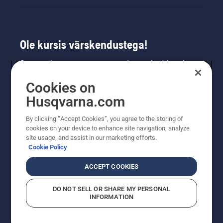
Ole kursis värskendustega!
Saa uusimat teavet uute toodete, eripakkumiste
ja muu kohta. Registreeru meie uudiskirja
Cookies on
saamiseks siin.
Husqvarna.com
LIITU UUDISKIRJAGA
By clicking “Accept Cookies”, you agree to the storing of
cookies on your device to enhance site navigation, analyze
site usage, and assist in our marketing efforts.
Cookie Policy
ACCEPT COOKIES
DO NOT SELL OR SHARE MY PERSONAL
INFORMATION
© Husqvarna AB (publ). Kõik õigused kaitstud. Esitatud