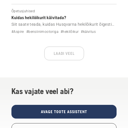
Õpetusjuhised
Kuidas hekilõikurit käivitada?
Siit saate teada, kuidas Husqvarna hekilõikurit õigesti
käivitada. Järgige külma ja sooja mootoriga käivitamise
#Aspire
#bensiinimootoriga
#hekilõikur
#käivitus
jaoks lihtsaid samme selgete juhiste ja videojuhendi
abil.
LAADI VEEL
Kas vajate veel abi?
AVAGE TOOTE ASSISTENT