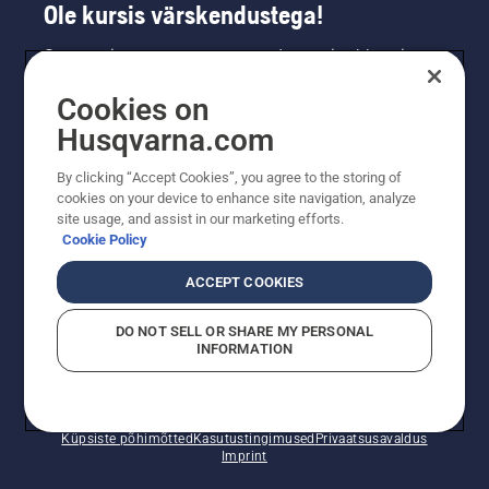
Ole kursis värskendustega!
Saa uusimat teavet uute toodete, eripakkumiste
ja muu kohta. Registreeru meie uudiskirja
Cookies on
saamiseks siin.
Husqvarna.com
LIITU UUDISKIRJAGA
By clicking “Accept Cookies”, you agree to the storing of
cookies on your device to enhance site navigation, analyze
site usage, and assist in our marketing efforts.
Cookie Policy
ACCEPT COOKIES
DO NOT SELL OR SHARE MY PERSONAL
INFORMATION
© Husqvarna AB (publ). Kõik õigused kaitstud. Esitatud
hinnad on soovituslikud jaemüügihinnad.
Küpsiste põhimõtted
Kasutustingimused
Privaatsusavaldus
Imprint