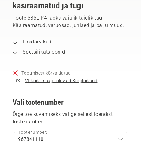
käsiraamatud ja tugi
Toote 536LiP4 jaoks vajalik täielik tugi.
Käsiraamatud, varuosad, juhised ja palju muud.
Lisatarvikud
Spetsifikatsioonid
Tootmisest kõrvaldatud
Vt kõiki müügil olevaid Kõrglõikurid
Vali tootenumber
Õige toe kuvamiseks valige sellest loendist
tootenumber.
Tootenumber: