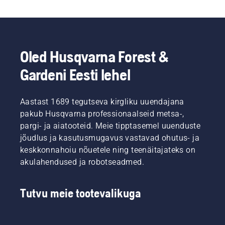
Oled Husqvarna Forest &
Gardeni Eesti lehel
Aastast 1689 tegutseva kirgliku uuendajana
pakub Husqvarna professionaalseid metsa-,
pargi- ja aiatooteid. Meie tipptasemel uuenduste
jõudlus ja kasutusmugavus vastavad ohutus- ja
keskkonnahoiu nõuetele ning teenäitajateks on
akulahendused ja robotseadmed.
Tutvu meie tootevalikuga