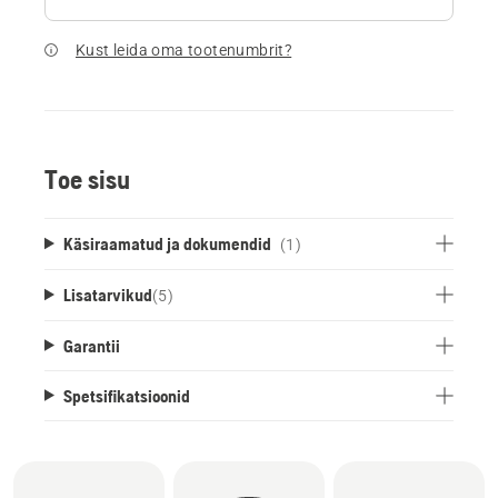
Kust leida oma tootenumbrit?
Toe sisu
Käsiraamatud ja dokumendid
(1)
Lisatarvikud
(
5
)
Garantii
Spetsifikatsioonid