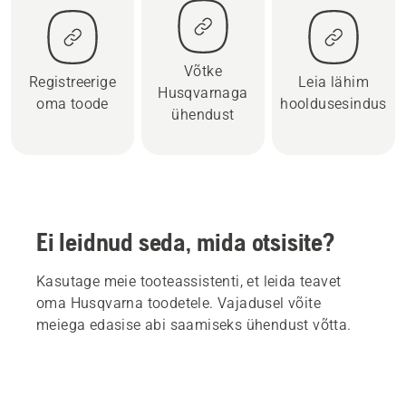
Võtke
Registreerige
Leia lähim
Husqvarnaga
oma toode
hooldusesindus
ühendust
Ei leidnud seda, mida otsisite?
Kasutage meie tooteassistenti, et leida teavet
oma Husqvarna toodetele. Vajadusel võite
meiega edasise abi saamiseks ühendust võtta.