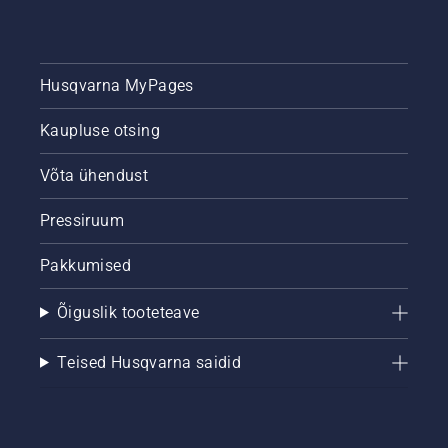
Husqvarna MyPages
Kaupluse otsing
Võta ühendust
Pressiruum
Pakkumised
Õiguslik tooteteave
Teised Husqvarna saidid