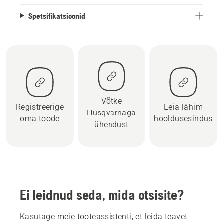
Spetsifikatsioonid
Võtke
Registreerige
Leia lähim
Husqvarnaga
oma toode
hooldusesindus
ühendust
Ei leidnud seda, mida otsisite?
Kasutage meie tooteassistenti, et leida teavet