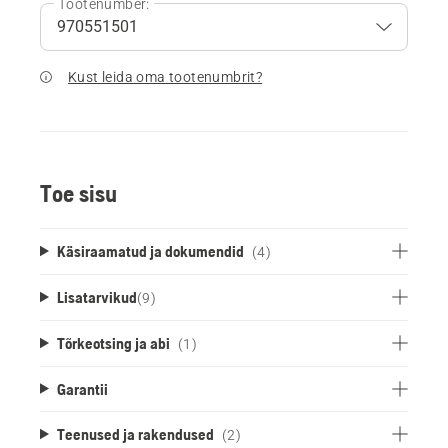
Tootenumber:
Kust leida oma tootenumbrit?
Toe sisu
Käsiraamatud ja dokumendid
(4)
Lisatarvikud
(
9
)
Tõrkeotsing ja abi
(1)
Garantii
Teenused ja rakendused
(2)