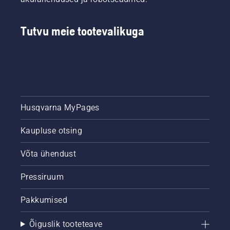
Tutvu meie tootevalikuga
Husqvarna MyPages
Kaupluse otsing
Võta ühendust
Pressiruum
Pakkumised
Õiguslik tooteteave