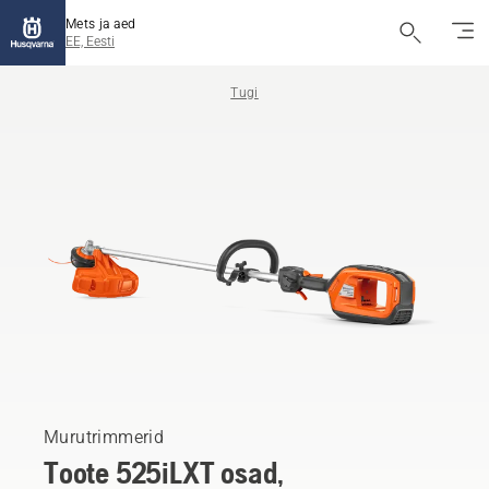
Mets ja aed
EE, Eesti
Tugi
Murutrimmerid
Toote 525iLXT osad,