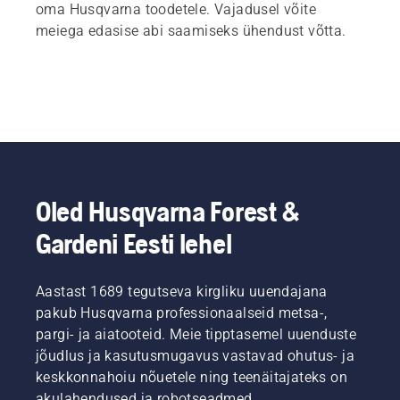
oma Husqvarna toodetele. Vajadusel võite
meiega edasise abi saamiseks ühendust võtta.
Oled Husqvarna Forest &
Gardeni Eesti lehel
Aastast 1689 tegutseva kirgliku uuendajana
pakub Husqvarna professionaalseid metsa-,
pargi- ja aiatooteid. Meie tipptasemel uuenduste
jõudlus ja kasutusmugavus vastavad ohutus- ja
keskkonnahoiu nõuetele ning teenäitajateks on
akulahendused ja robotseadmed.