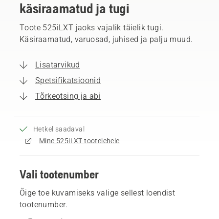
käsiraamatud ja tugi
Toote 525iLXT jaoks vajalik täielik tugi.
Käsiraamatud, varuosad, juhised ja palju muud.
Lisatarvikud
Spetsifikatsioonid
Tõrkeotsing ja abi
Hetkel saadaval
Mine 525iLXT tootelehele
Vali tootenumber
Õige toe kuvamiseks valige sellest loendist
tootenumber.