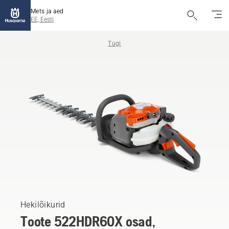
Mets ja aed
EE, Eesti
Tugi
Hekilõikurid
Toote 522HDR60X osad,