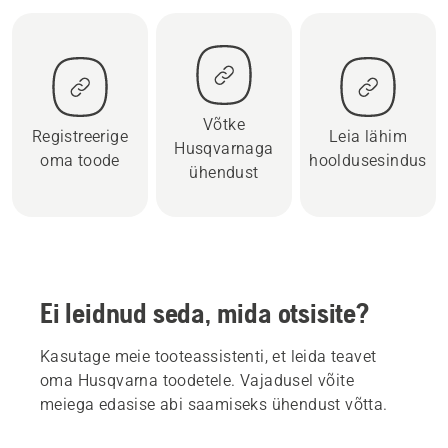
Võtke
Registreerige
Leia lähim
Husqvarnaga
oma toode
hooldusesindus
ühendust
Ei leidnud seda, mida otsisite?
Kasutage meie tooteassistenti, et leida teavet
oma Husqvarna toodetele. Vajadusel võite
meiega edasise abi saamiseks ühendust võtta.