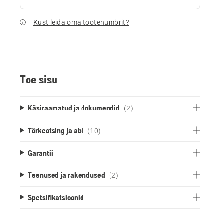
Kust leida oma tootenumbrit?
Toe sisu
Käsiraamatud ja dokumendid
(2)
Tõrkeotsing ja abi
(10)
Garantii
Teenused ja rakendused
(2)
Spetsifikatsioonid