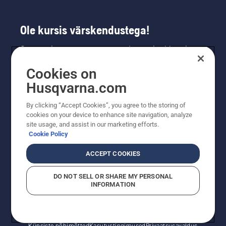
Ole kursis värskendustega!
Saa uusimat teavet uute toodete, eripakkumiste
ja muu kohta. Registreeru meie uudiskirja
Cookies on
saamiseks siin.
Husqvarna.com
LIITU UUDISKIRJAGA
By clicking “Accept Cookies”, you agree to the storing of
cookies on your device to enhance site navigation, analyze
site usage, and assist in our marketing efforts.
Cookie Policy
ACCEPT COOKIES
DO NOT SELL OR SHARE MY PERSONAL
INFORMATION
© Husqvarna AB (publ). Kõik õigused kaitstud. Esitatud
hinnad on soovituslikud jaemüügihinnad.
Küpsiste põhimõtted
Kasutustingimused
Privaatsusavaldus