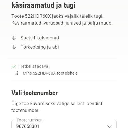
käsiraamatud ja tugi
Toote 522HDR60X jaoks vajalik täielik tugi.
Käsiraamatud, varuosad, juhised ja palju muud.
Spetsifikatsioonid
Tõrkeotsing ja abi
Hetkel saadaval
Mine 522HDR60X tootelehele
Vali tootenumber
Õige toe kuvamiseks valige sellest loendist
tootenumber.
Tootenumber: