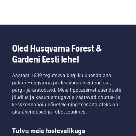
Oled Husqvarna Forest &
Gardeni Eesti lehel
Aastast 1689 tegutseva kirgliku uuendajana
pakub Husqvarna professionaalseid metsa-,
pargi- ja aiatooteid. Meie tipptasemel uuenduste
jõudlus ja kasutusmugavus vastavad ohutus- ja
keskkonnahoiu nõuetele ning teenäitajateks on
akulahendused ja robotseadmed.
Tutvu meie tootevalikuga