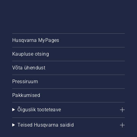
Husqvarna MyPages
Kaupluse otsing
Võta ühendust
Pressiruum
Pakkumised
Õiguslik tooteteave
Teised Husqvarna saidid