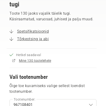
tugi
Toote 130 jaoks vajalik täielik tugi.
Käsiraamatud, varuosad, juhised ja palju muud.
Spetsifikatsioonid
Tõrkeotsing ja abi
Hetkel saadaval
Mine 130 tootelehele
Vali tootenumber
Õige toe kuvamiseks valige sellest loendist
tootenumber.
Tootenumber: