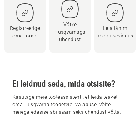
Võtke
Registreerige
Leia lähim
Husqvarnaga
oma toode
hooldusesindus
ühendust
Ei leidnud seda, mida otsisite?
Kasutage meie tooteassistenti, et leida teavet
oma Husqvarna toodetele. Vajadusel võite
meiega edasise abi saamiseks ühendust võtta.