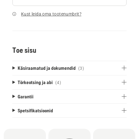
Kust leida oma tootenumbrit?
Toe sisu
Käsiraamatud ja dokumendid
(3)
Tõrkeotsing ja abi
(4)
Garantii
Spetsifikatsioonid