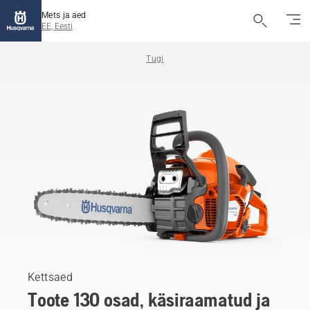
Mets ja aed
EE, Eesti
Tugi
Kettsaed
Toote 130 osad, käsiraamatud ja