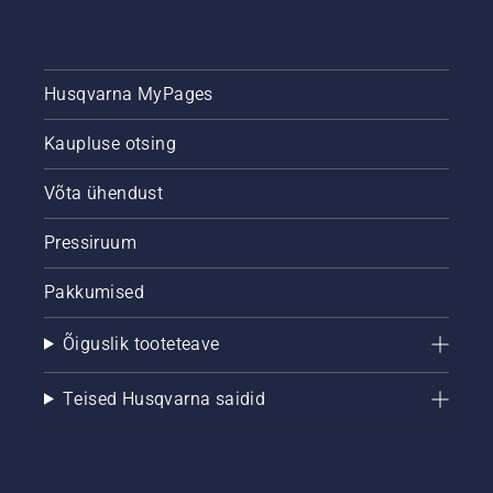
Husqvarna MyPages
Kaupluse otsing
Võta ühendust
Pressiruum
Pakkumised
Õiguslik tooteteave
Teised Husqvarna saidid