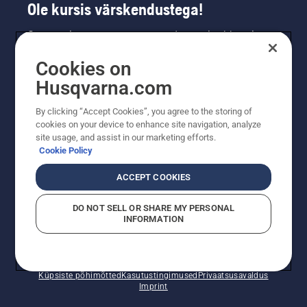
Ole kursis värskendustega!
Saa uusimat teavet uute toodete, eripakkumiste
ja muu kohta. Registreeru meie uudiskirja
Cookies on
saamiseks siin.
Husqvarna.com
LIITU UUDISKIRJAGA
By clicking “Accept Cookies”, you agree to the storing of
cookies on your device to enhance site navigation, analyze
site usage, and assist in our marketing efforts.
Cookie Policy
ACCEPT COOKIES
DO NOT SELL OR SHARE MY PERSONAL
INFORMATION
© Husqvarna AB (publ). Kõik õigused kaitstud. Esitatud
hinnad on soovituslikud jaemüügihinnad.
Küpsiste põhimõtted
Kasutustingimused
Privaatsusavaldus
Imprint