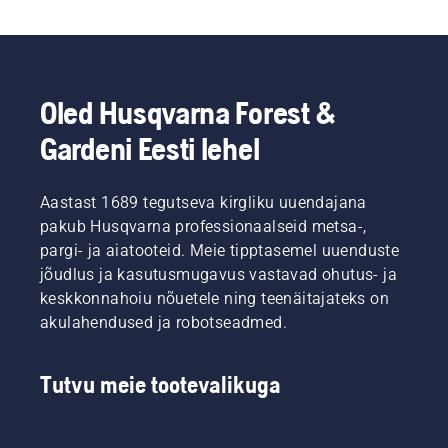
Oled Husqvarna Forest &
Gardeni Eesti lehel
Aastast 1689 tegutseva kirgliku uuendajana
pakub Husqvarna professionaalseid metsa-,
pargi- ja aiatooteid. Meie tipptasemel uuenduste
jõudlus ja kasutusmugavus vastavad ohutus- ja
keskkonnahoiu nõuetele ning teenäitajateks on
akulahendused ja robotseadmed.
Tutvu meie tootevalikuga