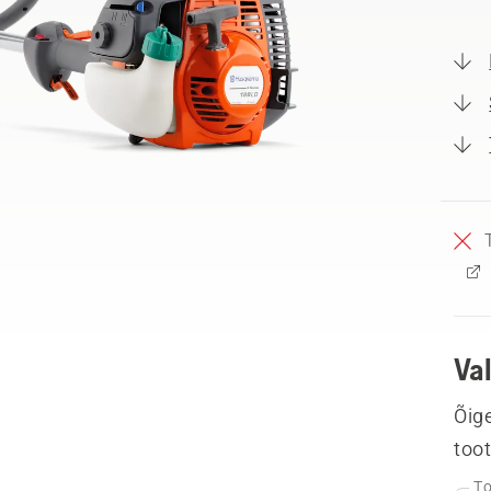
Va
Õige
too
To