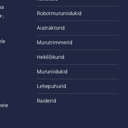
na
Robotmuruniidukid
-,
Aiatraktorid
ele
Murutrimmerid
Hekilõikurid
Muruniidukid
Lehepuhurid
Raiderid
meie