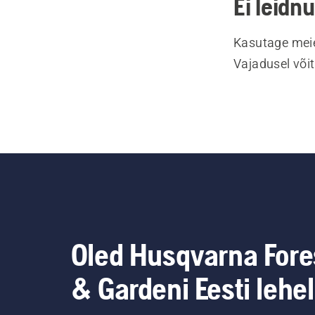
Ei leidn
Kasutage meie
Vajadusel või
Oled Husqvarna Fore
& Gardeni Eesti lehel