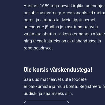
Aastast 1689 tegutseva kirgliku uuendaja
pakub Husqvarna professionaalseid metsa
pargi- ja aiatooteid. Meie tipptasemel
uuenduste jõudlus ja kasutusmugavus
vastavad ohutus- ja keskkonnahoiu nõuet
ning teenäitajateks on akulahendused ja
robotseadmed.
Ole kursis värskendustega!
Saa uusimat teavet uute toodete,
eripakkumiste ja muu kohta. Registreeru 
uudiskirja saamiseks siin.