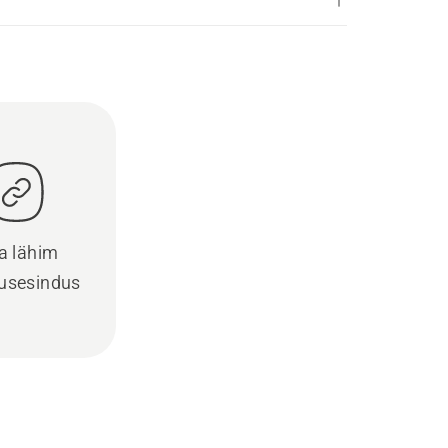
a lähim
usesindus