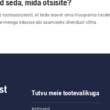
ud seda, mida otsisite?
 tooteassistenti, et leida teavet oma Husqvarna toodet
te meiega edasise abi saamiseks ühendust võtta.
st
Tutvu meie tootevalikuga
Kettsaed