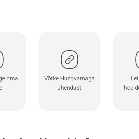
ige oma
Võtke Husqvarnaga
Lei
e
ühendust
hoold