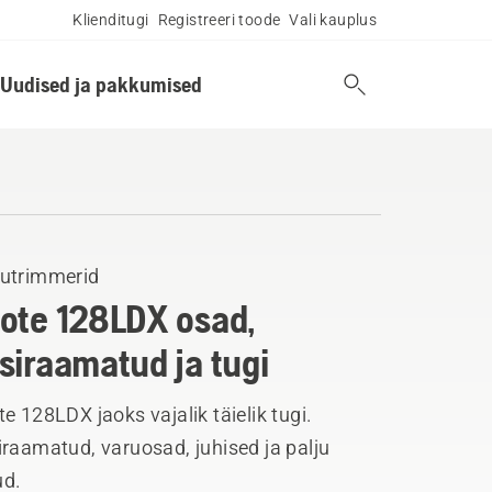
Klienditugi
Registreeri toode
Vali kauplus
Uudised ja pakkumised
utrimmerid
ote 128LDX osad,
siraamatud ja tugi
e 128LDX jaoks vajalik täielik tugi.
raamatud, varuosad, juhised ja palju
d.