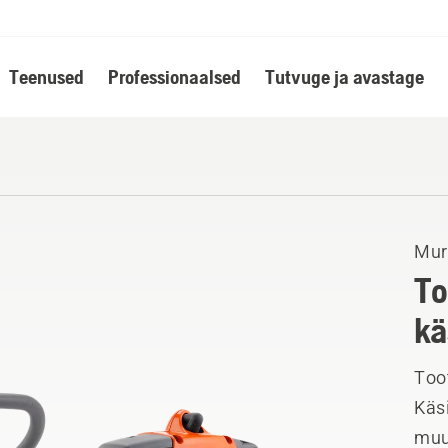
Teenused
Professionaalsed
Tutvuge ja avastage
Mur
To
kä
Toot
Käsi
muu