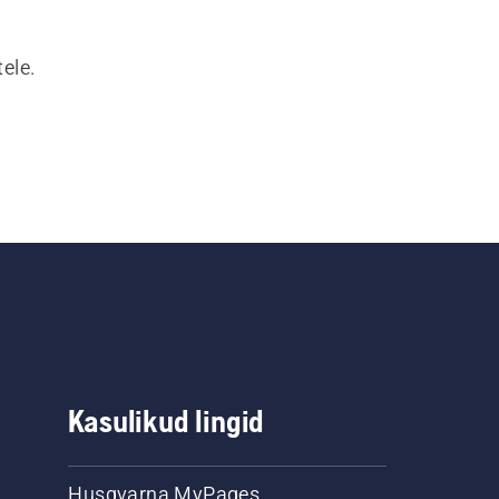
ele.
Kasulikud lingid
Husqvarna MyPages