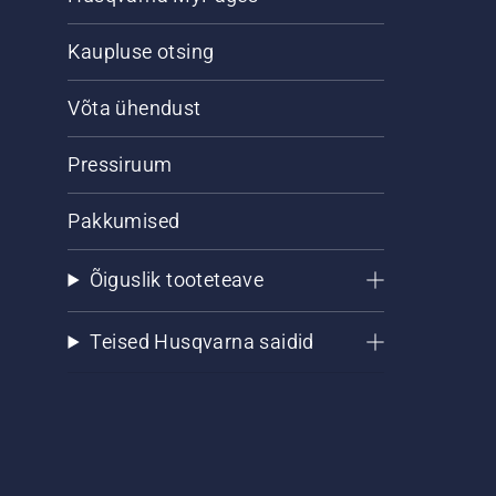
Kaupluse otsing
Võta ühendust
Pressiruum
Pakkumised
Õiguslik tooteteave
Teised Husqvarna saidid