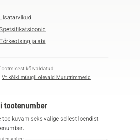
Lisatarvikud
Spetsifikatsioonid
Tõrkeotsing ja abi
Tootmisest kõrvaldatud
Vt kõiki müügil olevaid Murutrimmerid
li tootenumber
 toe kuvamiseks valige sellest loendist
tenumber.
otenumber: