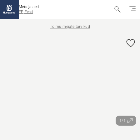
Mets ja aed
EE, Eesti
Tolmuimejate tarvikud
1/1