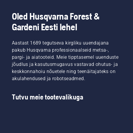
Oled Husqvarna Forest &
Gardeni Eesti lehel
Aastast 1689 tegutseva kirgliku uuendajana
pakub Husqvarna professionaalseid metsa-,
pargi- ja aiatooteid. Meie tipptasemel uuenduste
jõudlus ja kasutusmugavus vastavad ohutus- ja
keskkonnahoiu nõuetele ning teenäitajateks on
akulahendused ja robotseadmed.
Tutvu meie tootevalikuga