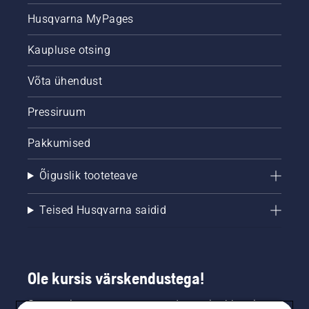
Husqvarna MyPages
Kaupluse otsing
Võta ühendust
Pressiruum
Pakkumised
Õiguslik tooteteave
Teised Husqvarna saidid
Ole kursis värskendustega!
Saa uusimat teavet uute toodete, eripakkumiste